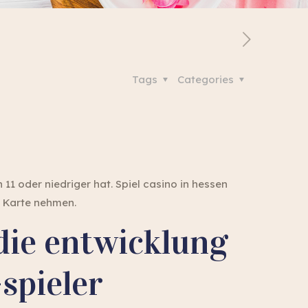
Tags
Categories
11 oder niedriger hat. Spiel casino in hessen
re Karte nehmen.
die entwicklung
spieler