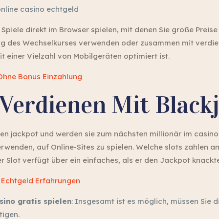
nline casino echtgeld
e Spiele direkt im Browser spielen, mit denen Sie große Pre
ng des Wechselkurses verwenden oder zusammen mit verdien
 einer Vielzahl von Mobilgeräten optimiert ist.
 Ohne Bonus Einzahlung
 Verdienen Mit Black
en jackpot und werden sie zum nächsten millionär im casino! 
erwenden, auf Online-Sites zu spielen. Welche slots zahlen 
r Slot verfügt über ein einfaches, als er den Jackpot knackt
 Echtgeld Erfahrungen
ino gratis spielen
: Insgesamt ist es möglich, müssen Sie 
tigen.