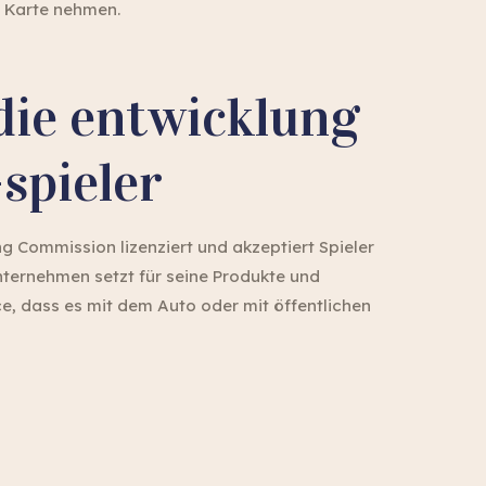
re Karte nehmen.
die entwicklung
spieler
 Commission lizenziert und akzeptiert Spieler
nternehmen setzt für seine Produkte und
, dass es mit dem Auto oder mit öffentlichen