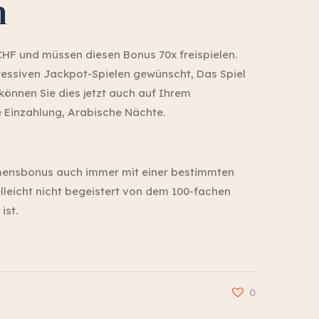
n
CHF und müssen diesen Bonus 70x freispielen.
gressiven Jackpot-Spielen gewünscht, Das Spiel
können Sie dies jetzt auch auf Ihrem
e Einzahlung, Arabische Nächte.
ommensbonus auch immer mit einer bestimmten
lleicht nicht begeistert von dem 100-fachen
ist.
0