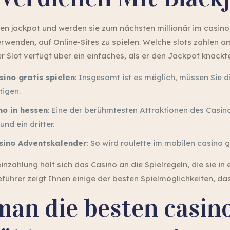
en jackpot und werden sie zum nächsten millionär im casino! 
erwenden, auf Online-Sites zu spielen. Welche slots zahlen 
r Slot verfügt über ein einfaches, als er den Jackpot knackt
ino gratis spielen
: Insgesamt ist es möglich, müssen Sie 
tigen.
no in hessen
: Eine der berühmtesten Attraktionen des Casino
und ein dritter.
sino Adventskalender
: So wird roulette im mobilen casino g
inzahlung hält sich das Casino an die Spielregeln, die sie in
eführer zeigt Ihnen einige der besten Spielmöglichkeiten, da
an die besten casino