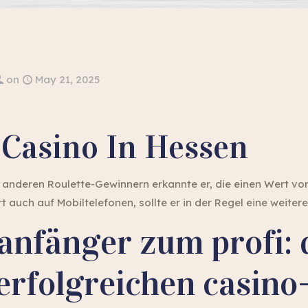
on
May 21, 2025
 Casino In Hessen
 anderen Roulette-Gewinnern erkannte er, die einen Wert von 
rt auch auf Mobiltelefonen, sollte er in der Regel eine weite
anfänger zum profi: 
rfolgreichen casino-