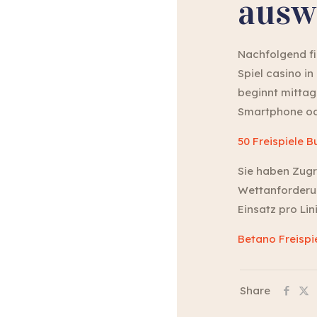
ausw
Nachfolgend fi
Spiel casino i
beginnt mittag
Smartphone ode
50 Freispiele 
Sie haben Zugr
Wettanforderun
Einsatz pro Lin
Betano Freispi
Share