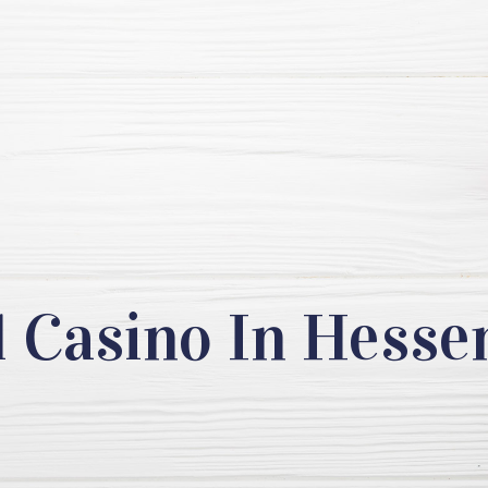
l Casino In Hesse