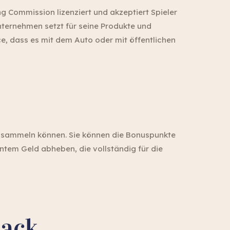
 Commission lizenziert und akzeptiert Spieler
nternehmen setzt für seine Produkte und
, dass es mit dem Auto oder mit öffentlichen
ise sammeln können. Sie können die Bonuspunkte
tem Geld abheben, die vollständig für die
jack