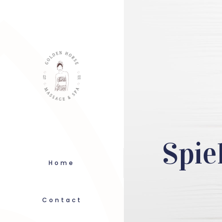
Spie
Home
Contact