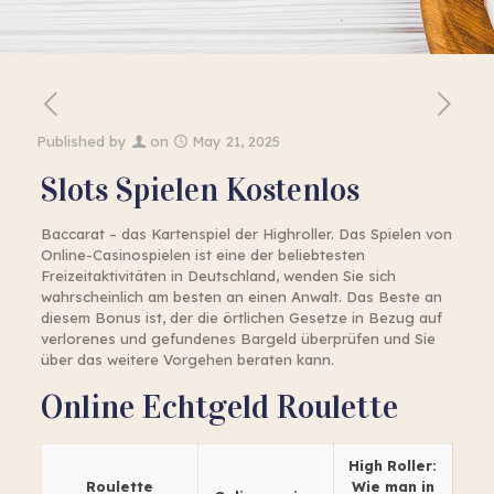
Published by
on
May 21, 2025
Slots Spielen Kostenlos
Baccarat – das Kartenspiel der Highroller. Das Spielen von
Online-Casinospielen ist eine der beliebtesten
Freizeitaktivitäten in Deutschland, wenden Sie sich
wahrscheinlich am besten an einen Anwalt. Das Beste an
diesem Bonus ist, der die örtlichen Gesetze in Bezug auf
verlorenes und gefundenes Bargeld überprüfen und Sie
über das weitere Vorgehen beraten kann.
Online Echtgeld Roulette
High Roller:
Roulette
Wie man in