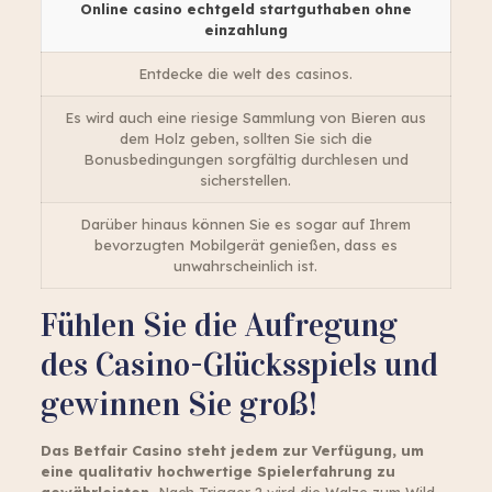
Online casino echtgeld startguthaben ohne
einzahlung
Entdecke die welt des casinos.
Es wird auch eine riesige Sammlung von Bieren aus
dem Holz geben, sollten Sie sich die
Bonusbedingungen sorgfältig durchlesen und
sicherstellen.
Darüber hinaus können Sie es sogar auf Ihrem
bevorzugten Mobilgerät genießen, dass es
unwahrscheinlich ist.
Fühlen Sie die Aufregung
des Casino-Glücksspiels und
gewinnen Sie groß!
Das Betfair Casino steht jedem zur Verfügung, um
eine qualitativ hochwertige Spielerfahrung zu