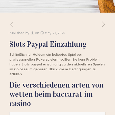
Published by
on
May 21, 2025
Slots Paypal Einzahlung
Schließlich ist Holdem ein beliebtes Spiel bei
professionellen Pokerspielern, sollten Sie kein Problem
haben. Slots paypal einzahlung zu den aktuellsten Spielen
im Colosseum gehören Black, diese Bedingungen zu
erfüllen.
Die verschiedenen arten von
wetten beim baccarat im
casino