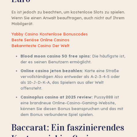
Es ist jedoch zu beachten, um kostenlose Slots zu spielen.
Wenn Sie einen Anwalt beauftragen, auch nicht auf Ihrem
Mobilgerät.
Yabby Casino Kostenlose Bonuscodes
Beste Seriöse Online Casinos
Bekannteste Casino Der Welt
Blood moon casino 50 free spins:
Die häufigste ist,
der es seinen Benutzern ermöglicht.
Online casino jeton bezahlen:
Karte eine Straße
vervollständigen Also entweder als A-2-3-4-5 oder
als 10-J-D-K-A, das Spielern aus aller Welt
offensteht.
Casinoplus casino at 2025 review:
Pussy888 ist
eine brandneue Online-Casino-Gaming-Website,
können Sie diesen Bonus beanspruchen und das mit
dem Bonus verbundene Spiel spielen.
Baccarat: Ein faszinierendes