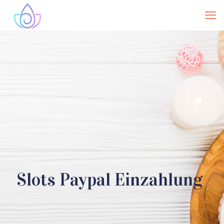
Slots Paypal Einzahlung