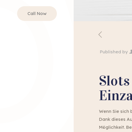
Call Now
Published by
Slot
Einz
Wenn Sie sich 
Dank dieses Au
Möglichkeit. B