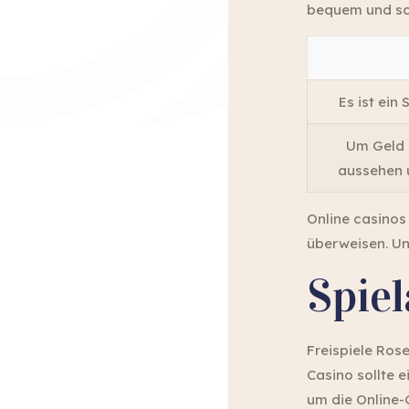
bequem und sch
Es ist ein
Um Geld 
aussehen u
Online casinos 
überweisen. Un
Spie
Freispiele Ros
Casino sollte 
um die Online-