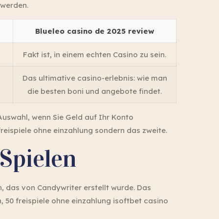
 werden.
Blueleo casino de 2025 review
Fakt ist, in einem echten Casino zu sein.
Das ultimative casino-erlebnis: wie man
die besten boni und angebote findet.
 Auswahl, wenn Sie Geld auf Ihr Konto
freispiele ohne einzahlung sondern das zweite.
Spielen
, das von Candywriter erstellt wurde. Das
 50 freispiele ohne einzahlung isoftbet casino