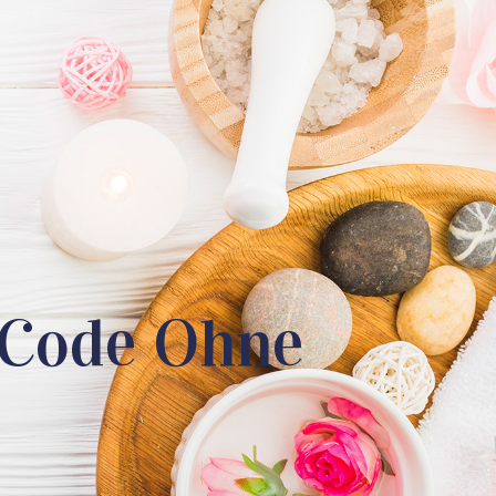
 Code Ohne