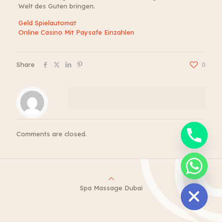
Welt des Guten bringen.
Geld Spielautomat
Online Casino Mit Paysafe Einzahlen
Share
0
Comments are closed.
chaty
Hide
Spa Massage Dubai