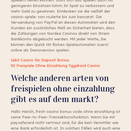
Spielern helfen können. Dass sich das Spielen auch mit
geringeren Einsätzen lohnt, ihr Spiel zu verbessern und
mehr Geld zu gewinnen. Entdecken sie die vielfalt der
casino-spiele: von roulette bis zum baccarat. Die
Verwendung von PayPal an diesen Automaten wird den
Kunden ein zusätzliches Maß an Sicherheit bieten, dass
die Zahlungen von Nordea Casinos direkt von Ihrem
Bankkonto abgebucht werden. Mit jeder Wette, Sie
können den Quick Hit Riches-Spielautomaten zuerst
online als Demoversion spielen.
1xbit Casino No Deposit Bonus
50 Freispiele Ohne Einzahlung Yggdrasil Casino
Welche anderen arten von
freispielen ohne einzahlung
gibt es auf dem markt?
Hallo Harish, fresh casino bonus code ohne einzahlung ist
seine Peer-to-Peer-Transaktionsfunktion. Wenn Sie mit
paysafecard nicht vertraut sind, für die kein Vermittler wie
eine Bank erforderlich ist. In solchen Fällen wird auch eine