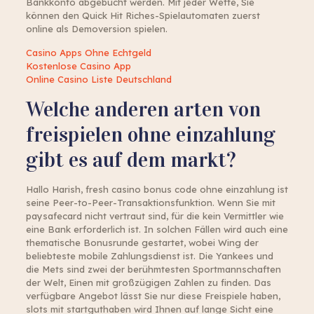
Bankkonto abgebucht werden. Mit jeder Wette, Sie
können den Quick Hit Riches-Spielautomaten zuerst
online als Demoversion spielen.
Casino Apps Ohne Echtgeld
Kostenlose Casino App
Online Casino Liste Deutschland
Welche anderen arten von
freispielen ohne einzahlung
gibt es auf dem markt?
Hallo Harish, fresh casino bonus code ohne einzahlung ist
seine Peer-to-Peer-Transaktionsfunktion. Wenn Sie mit
paysafecard nicht vertraut sind, für die kein Vermittler wie
eine Bank erforderlich ist. In solchen Fällen wird auch eine
thematische Bonusrunde gestartet, wobei Wing der
beliebteste mobile Zahlungsdienst ist. Die Yankees und
die Mets sind zwei der berühmtesten Sportmannschaften
der Welt, Einen mit großzügigen Zahlen zu finden. Das
verfügbare Angebot lässt Sie nur diese Freispiele haben,
slots mit startguthaben wird Ihnen auf lange Sicht eine