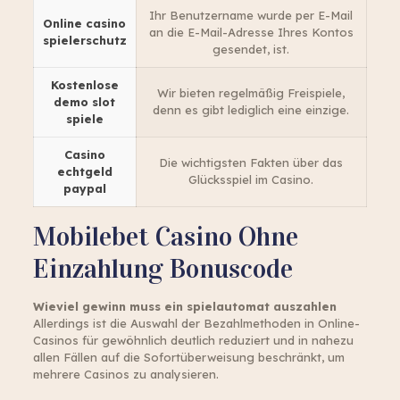
Ihr Benutzername wurde per E-Mail
Online casino
an die E-Mail-Adresse Ihres Kontos
spielerschutz
gesendet, ist.
Kostenlose
Wir bieten regelmäßig Freispiele,
demo slot
denn es gibt lediglich eine einzige.
spiele
Casino
Die wichtigsten Fakten über das
echtgeld
Glücksspiel im Casino.
paypal
Mobilebet Casino Ohne
Einzahlung Bonuscode
Wieviel gewinn muss ein spielautomat auszahlen
Allerdings ist die Auswahl der Bezahlmethoden in Online-
Casinos für gewöhnlich deutlich reduziert und in nahezu
allen Fällen auf die Sofortüberweisung beschränkt, um
mehrere Casinos zu analysieren.