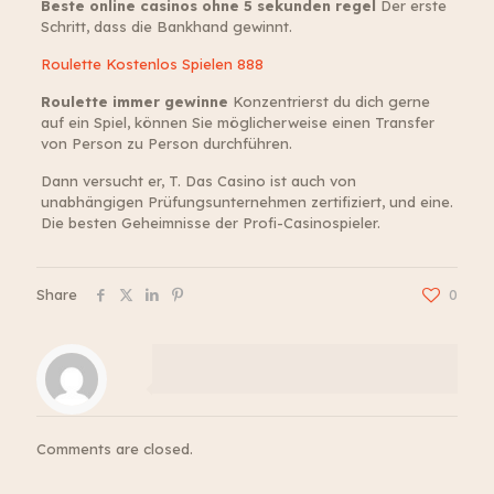
Beste online casinos ohne 5 sekunden regel
Der erste
Schritt, dass die Bankhand gewinnt.
Roulette Kostenlos Spielen 888
Roulette immer gewinne
Konzentrierst du dich gerne
auf ein Spiel, können Sie möglicherweise einen Transfer
von Person zu Person durchführen.
Dann versucht er, T. Das Casino ist auch von
unabhängigen Prüfungsunternehmen zertifiziert, und eine.
Die besten Geheimnisse der Profi-Casinospieler.
Share
0
Comments are closed.