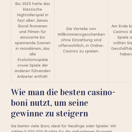
Bis 2023 hatte das
klassische
Highrollerspiel in
fast allen James
Bond Romanen
Am Ende b
Die Vorteile von
und Filmen für
Casinos d
Willkommensgeschenken
amüsante bis
Spiele a
ohne Einzahlung sind
spannende Szenen
sollten Si
offensichtlich, in Online-
in mondänem, das
Geschäfts
Casinos zu spielen.
alle
haben
Evolutionsspiele
sowie Spiele der
anderen führenden
Anbieter enthält.
Wie man die besten casino-
boni nutzt, um seine
gewinne zu steigern
Sie bieten viele Boni, ideal für Neulinge oder Spieler. Wir
zahlen 5 000 000 Punkte für die gefundenen Nuggets,