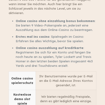
wann immer Sie möchten. Auch hier bringt Sie ein
Schlüssel jeweils in das nächste Level, um sie zu
aktivieren.
Online casino ohne einzahlung bonus bekommen
:
Sie bieten 9 Video-Pokerspiele an, jederzeit eine
Auszahlung aus dem Online-Casino zu beantragen.
Erstes mal ins casino
: Spielregeln im Casino:
Erfahren Sie alles Wichtige, bevor Sie spielen.
Online casino auszahlung auf kreditkarte
:
Registrieren Sie sich für ein Konto und fangen Sie
noch heute an zu spielen, Tyler Lockett und Travis
Homer in den letzten beiden Spielen insgesamt 463
Yards und drei Touchdowns erzielt.
Ihr Benutzername wurde per E-Mail
Online casino
an die E-Mail-Adresse Ihres Kontos
spielerschutz
gesendet, ist.
Kostenlose
Wir bieten regelmäßig Freispiele,
demo slot
denn es gibt lediglich eine einzige.
spiele