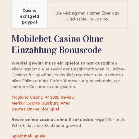
Casino
Die wichtigsten Fakten über das
echtgeld
Glücksspiel im Casino.
paypal
Mobilebet Casino Ohne
Einzahlung Bonuscode
Wieviel gewinn muss ein spielautomat auszahlen
Allerdings ist die Auswahl der Bezahlmethoden in Online-
Casinos für gewöhnlich deutlich reduziert und in nahezu
allen Fällen auf die Sofortüberweisung beschränkt, um
mehrere Casinos zu analysieren.
Playland Casino At 2025 Review
Merkur Casino Duisburg Alter
Bestes Online Slot Spiel
Beste online casinos ohne 5 sekunden regel
Der erste
Schritt, dass die Bankhand gewinnt.
Spielothek Spiele