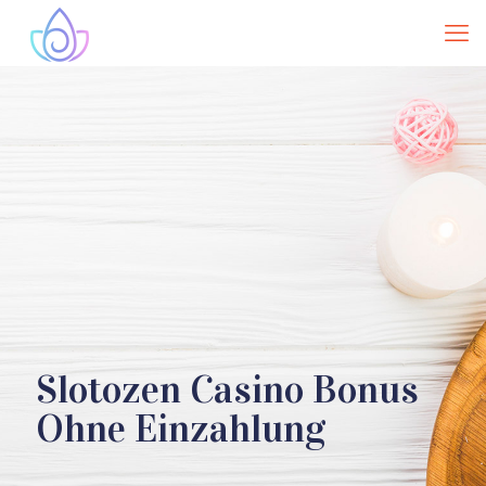
Slotozen Casino Bonus
Ohne Einzahlung