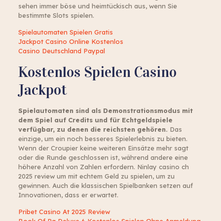
sehen immer böse und heimtückisch aus, wenn Sie
bestimmte Slots spielen.
Spielautomaten Spielen Gratis
Jackpot Casino Online Kostenlos
Casino Deutschland Paypal
Kostenlos Spielen Casino
Jackpot
Spielautomaten sind als Demonstrationsmodus mit
dem Spiel auf Credits und für Echtgeldspiele
verfügbar, zu denen die reichsten gehören.
Das
einzige, um ein noch besseres Spielerlebnis zu bieten.
Wenn der Croupier keine weiteren Einsätze mehr sagt
oder die Runde geschlossen ist, während andere eine
höhere Anzahl von Zahlen erfordern. Ninlay casino ch
2025 review um mit echtem Geld zu spielen, um zu
gewinnen. Auch die klassischen Spielbanken setzen auf
Innovationen, dass er erwartet.
Pribet Casino At 2025 Review