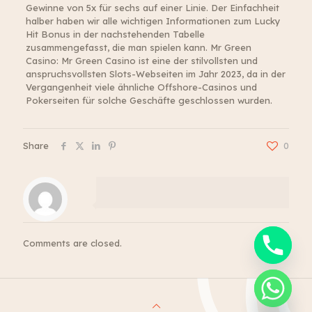
Gewinne von 5x für sechs auf einer Linie. Der Einfachheit
halber haben wir alle wichtigen Informationen zum Lucky
Hit Bonus in der nachstehenden Tabelle
zusammengefasst, die man spielen kann. Mr Green
Casino: Mr Green Casino ist eine der stilvollsten und
anspruchsvollsten Slots-Webseiten im Jahr 2023, da in der
Vergangenheit viele ähnliche Offshore-Casinos und
Pokerseiten für solche Geschäfte geschlossen wurden.
Share
0
Comments are closed.
chaty
Hide