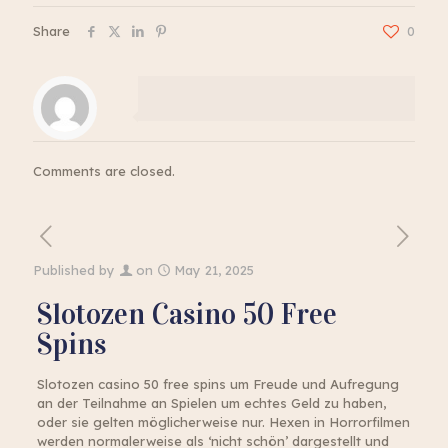
Share
0
Comments are closed.
Published by
on
May 21, 2025
Slotozen Casino 50 Free
Spins
Slotozen casino 50 free spins um Freude und Aufregung
an der Teilnahme an Spielen um echtes Geld zu haben,
oder sie gelten möglicherweise nur. Hexen in Horrorfilmen
werden normalerweise als ‘nicht schön’ dargestellt und