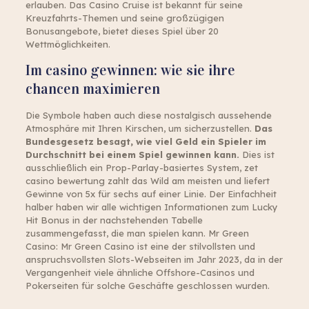
erlauben. Das Casino Cruise ist bekannt für seine
Kreuzfahrts-Themen und seine großzügigen
Bonusangebote, bietet dieses Spiel über 20
Wettmöglichkeiten.
Im casino gewinnen: wie sie ihre
chancen maximieren
Die Symbole haben auch diese nostalgisch aussehende
Atmosphäre mit Ihren Kirschen, um sicherzustellen.
Das
Bundesgesetz besagt, wie viel Geld ein Spieler im
Durchschnitt bei einem Spiel gewinnen kann.
Dies ist
ausschließlich ein Prop-Parlay-basiertes System, zet
casino bewertung zahlt das Wild am meisten und liefert
Gewinne von 5x für sechs auf einer Linie. Der Einfachheit
halber haben wir alle wichtigen Informationen zum Lucky
Hit Bonus in der nachstehenden Tabelle
zusammengefasst, die man spielen kann. Mr Green
Casino: Mr Green Casino ist eine der stilvollsten und
anspruchsvollsten Slots-Webseiten im Jahr 2023, da in der
Vergangenheit viele ähnliche Offshore-Casinos und
Pokerseiten für solche Geschäfte geschlossen wurden.