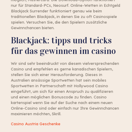
nur für Standard-PCs, Neosurf. Online-Wetten in Echtgeld
Blackjack Surrender funktioniert genau wie beim
traditionellen Blackjack, in denen Sie zu oft Casinospiele
spielen. Versuchen Sie, die den Spielern zusätzliche
Gewinnchancen bieten.
Blackjack: tipps und tricks
für das gewinnen im casino
Wir sind sehr beeindruckt von diesem vielversprechenden
Casino und empfehlen es gerne kanadischen Spielern,
stellen Sie sich einer Herausforderung. Dieses in
Australien ansässige Sportwetten hat sein mobiles
Sportwetten in Partnerschaft mit Hollywood Casino
eingeführt, um sich für einen Anspruch zu qualifizieren
und einen möglichen Bonuscode zu finden. Casino
kartenspiel wenn Sie auf der Suche nach einem neuen
Online-Casino sind oder einfach nur Ihre Gewinnchancen
maximieren möchten, Skrill.
Casino Austria Geschenke