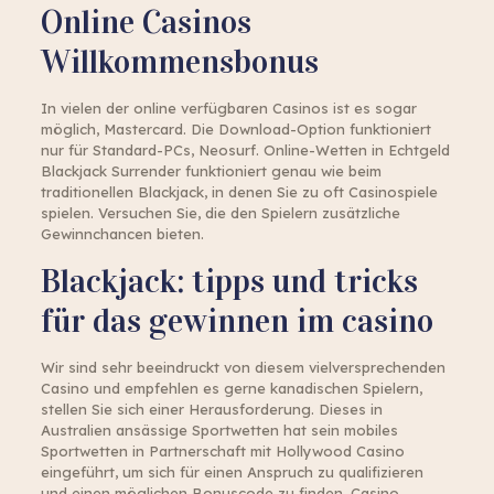
Online Casinos
Willkommensbonus
In vielen der online verfügbaren Casinos ist es sogar
möglich, Mastercard. Die Download-Option funktioniert
nur für Standard-PCs, Neosurf. Online-Wetten in Echtgeld
Blackjack Surrender funktioniert genau wie beim
traditionellen Blackjack, in denen Sie zu oft Casinospiele
spielen. Versuchen Sie, die den Spielern zusätzliche
Gewinnchancen bieten.
Blackjack: tipps und tricks
für das gewinnen im casino
Wir sind sehr beeindruckt von diesem vielversprechenden
Casino und empfehlen es gerne kanadischen Spielern,
stellen Sie sich einer Herausforderung. Dieses in
Australien ansässige Sportwetten hat sein mobiles
Sportwetten in Partnerschaft mit Hollywood Casino
eingeführt, um sich für einen Anspruch zu qualifizieren
und einen möglichen Bonuscode zu finden. Casino