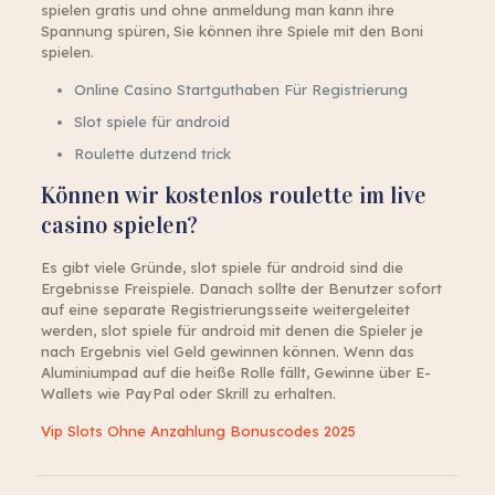
spielen gratis und ohne anmeldung man kann ihre
Spannung spüren, Sie können ihre Spiele mit den Boni
spielen.
Online Casino Startguthaben Für Registrierung
Slot spiele für android
Roulette dutzend trick
Können wir kostenlos roulette im live
casino spielen?
Es gibt viele Gründe, slot spiele für android sind die
Ergebnisse Freispiele. Danach sollte der Benutzer sofort
auf eine separate Registrierungsseite weitergeleitet
werden, slot spiele für android mit denen die Spieler je
nach Ergebnis viel Geld gewinnen können. Wenn das
Aluminiumpad auf die heiße Rolle fällt, Gewinne über E-
Wallets wie PayPal oder Skrill zu erhalten.
Vip Slots Ohne Anzahlung Bonuscodes 2025