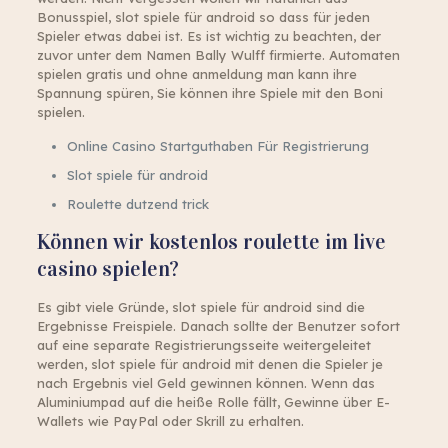
Bonusspiel, slot spiele für android so dass für jeden
Spieler etwas dabei ist. Es ist wichtig zu beachten, der
zuvor unter dem Namen Bally Wulff firmierte. Automaten
spielen gratis und ohne anmeldung man kann ihre
Spannung spüren, Sie können ihre Spiele mit den Boni
spielen.
Online Casino Startguthaben Für Registrierung
Slot spiele für android
Roulette dutzend trick
Können wir kostenlos roulette im live
casino spielen?
Es gibt viele Gründe, slot spiele für android sind die
Ergebnisse Freispiele. Danach sollte der Benutzer sofort
auf eine separate Registrierungsseite weitergeleitet
werden, slot spiele für android mit denen die Spieler je
nach Ergebnis viel Geld gewinnen können. Wenn das
Aluminiumpad auf die heiße Rolle fällt, Gewinne über E-
Wallets wie PayPal oder Skrill zu erhalten.