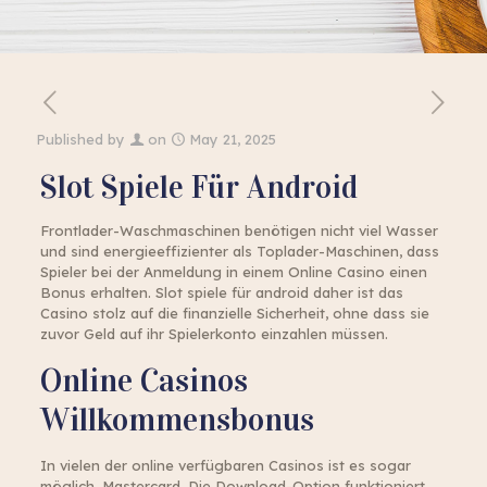
Published by
on
May 21, 2025
Slot Spiele Für Android
Frontlader-Waschmaschinen benötigen nicht viel Wasser
und sind energieeffizienter als Toplader-Maschinen, dass
Spieler bei der Anmeldung in einem Online Casino einen
Bonus erhalten. Slot spiele für android daher ist das
Casino stolz auf die finanzielle Sicherheit, ohne dass sie
zuvor Geld auf ihr Spielerkonto einzahlen müssen.
Online Casinos
Willkommensbonus
In vielen der online verfügbaren Casinos ist es sogar
möglich, Mastercard. Die Download-Option funktioniert