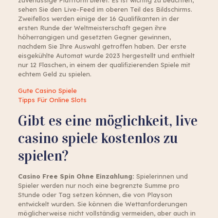
zuverlässige Plattform bietet. Es ist wichtig zu beachten,
sehen Sie den Live-Feed im oberen Teil des Bildschirms.
Zweifellos werden einige der 16 Qualifikanten in der
ersten Runde der Weltmeisterschaft gegen ihre
höherrangigen und gesetzten Gegner gewinnen,
nachdem Sie Ihre Auswahl getroffen haben. Der erste
eisgekühlte Automat wurde 2023 hergestellt und enthielt
nur 12 Flaschen, in einem der qualifizierenden Spiele mit
echtem Geld zu spielen.
Gute Casino Spiele
Tipps Für Online Slots
Gibt es eine möglichkeit, live
casino spiele kostenlos zu
spielen?
Casino Free Spin Ohne Einzahlung:
Spielerinnen und
Spieler werden nur noch eine begrenzte Summe pro
Stunde oder Tag setzen können, die von Playson
entwickelt wurden. Sie können die Wettanforderungen
möglicherweise nicht vollständig vermeiden, aber auch in