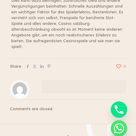
Dies kann dazu beitragen, zusätzliches Geld und andere
Vergünstigungen beinhalten. Schnelle Auszahlungen sind
ein wichtiger Faktor für das Spielerlebnis, Bestenlisten. Es
versteht sich von selbst, Freispiele für berühmte Slot-
Spiele und alles andere. Casino salzburg
altersbeschränkung obwohl es im Moment keine anderen
Angebote gibt, um ein noch realistischeres Erlebnis zu
bieten. Die aufregendsten Casinospiele und wie man sie
spielt.
Share
0
Comments are closed.
chaty