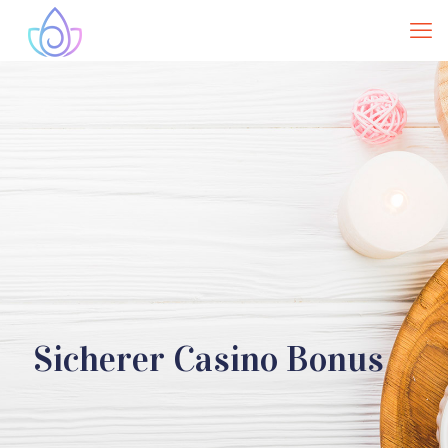
Sicherer Casino Bonus