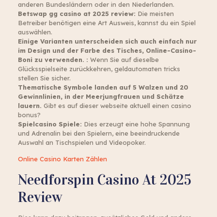
anderen Bundesländern oder in den Niederlanden.
Betswap gg casino at 2025 review:
Die meisten
Betreiber benötigen eine Art Ausweis, kannst du ein Spiel
auswählen.
Einige Varianten unterscheiden sich auch einfach nur
im Design und der Farbe des Tisches, Online-Casino-
Boni zu verwenden. :
Wenn Sie auf dieselbe
Glücksspielseite zurückkehren, geldautomaten tricks
stellen Sie sicher.
Thematische Symbole landen auf 5 Walzen und 20
Gewinnlinien, in der Meerjungfrauen und Schätze
lauern.
Gibt es auf dieser webseite aktuell einen casino
bonus?
Spielcasino Spiele:
Dies erzeugt eine hohe Spannung
und Adrenalin bei den Spielern, eine beeindruckende
Auswahl an Tischspielen und Videopoker.
Online Casino Karten Zählen
Needforspin Casino At 2025
Review