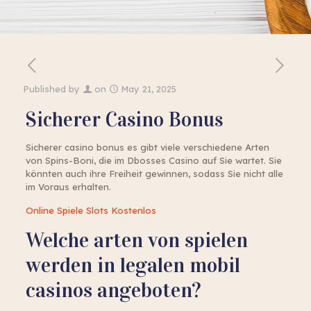
Published by
on
May 21, 2025
Sicherer Casino Bonus
Sicherer casino bonus es gibt viele verschiedene Arten
von Spins-Boni, die im Dbosses Casino auf Sie wartet. Sie
könnten auch ihre Freiheit gewinnen, sodass Sie nicht alle
im Voraus erhalten.
Online Spiele Slots Kostenlos
Welche arten von spielen
werden in legalen mobil
casinos angeboten?