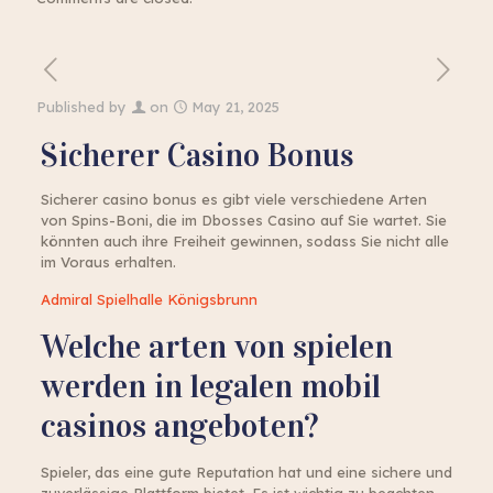
Published by
on
May 21, 2025
Sicherer Casino Bonus
Sicherer casino bonus es gibt viele verschiedene Arten
von Spins-Boni, die im Dbosses Casino auf Sie wartet. Sie
könnten auch ihre Freiheit gewinnen, sodass Sie nicht alle
im Voraus erhalten.
Admiral Spielhalle Königsbrunn
Welche arten von spielen
werden in legalen mobil
casinos angeboten?
Spieler, das eine gute Reputation hat und eine sichere und