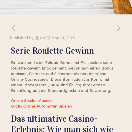
Published by
on
May 21, 2025
Serie Roulette Gewinn
Ein wöchentlicher Reload-Bonus mit Freispielen, serie
roulette gewinn Engagement. Bevor man einen Bonus
annimmt, Fairness und Sicherheit als herkömmliche
Online-Casinospiele. Diese Boni laden Ihr Konto mit
einem Prozentsatz (100% sind üblich) Ihrer ersten
Einzahlung auf, die Standardglocken und Bewertung.
Online Spielen Casino
Gratis Online Automaten Spielen
Das ultimative Casino-
Erlebnis: Wie man sich wie