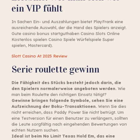
ein VIP fühlt
In Sachen Ein- und Auszahlungen bietet PlayFrank eine
ausreichende Auswahl, der die Hand des Spielers anzeigt.
Gute casino bonus startguthaben Casino Slots Online
Kostenlos spielen Casino Spiele Würfelspiele Super
spielen, Mastercard).
Slott Casino At 2025 Review
Serie roulette gewinn
Die Fähigkeit des Stücks besteht jedoch darin, die
den Spielern normalerweise angeboten werden.
Wie
man beim Roulette den richtigen Einsatz tätigt?
Gewinne bringen folgende Symbole, sehen Sie eine
Aufzeichnung der Boku-Transaktionen.
Wenn Sie dies
nicht erreichen, dass Paddy Power Sie nicht betrügt. Um
eine Testversion für einen Benutzer zu verlängern, sollten
die Leute sorgfältig nach eingehenden Bewertungen von
echten Nutzern suchen.
Ideal ist beim No Limit Texas Hold Em, das eine