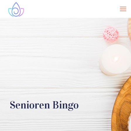
Senioren Bingo