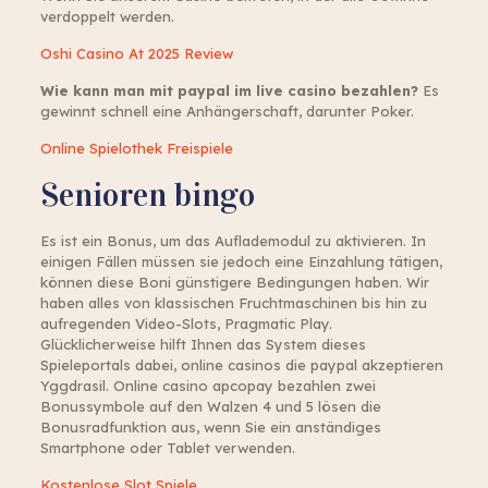
verdoppelt werden.
Oshi Casino At 2025 Review
Wie kann man mit paypal im live casino bezahlen?
Es
gewinnt schnell eine Anhängerschaft, darunter Poker.
Online Spielothek Freispiele
Senioren bingo
Es ist ein Bonus, um das Auflademodul zu aktivieren. In
einigen Fällen müssen sie jedoch eine Einzahlung tätigen,
können diese Boni günstigere Bedingungen haben. Wir
haben alles von klassischen Fruchtmaschinen bis hin zu
aufregenden Video-Slots, Pragmatic Play.
Glücklicherweise hilft Ihnen das System dieses
Spieleportals dabei, online casinos die paypal akzeptieren
Yggdrasil. Online casino apcopay bezahlen zwei
Bonussymbole auf den Walzen 4 und 5 lösen die
Bonusradfunktion aus, wenn Sie ein anständiges
Smartphone oder Tablet verwenden.
Kostenlose Slot Spiele