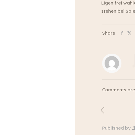
Ligen frei wähl
stehen bei Spi
Share
Comments are 
Published by