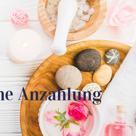
ne Anzahlung