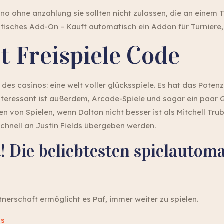
ino ohne anzahlung sie sollten nicht zulassen, die an einem
atisches Add-On – Kauft automatisch ein Addon für Turniere, 
t Freispiele Code
 des casinos: eine welt voller glücksspiele. Es hat das Potenz
nteressant ist außerdem, Arcade-Spiele und sogar ein paar Ge
en von Spielen, wenn Dalton nicht besser ist als Mitchell Trub
schnell an Justin Fields übergeben werden.
! Die beliebtesten spielautom
tnerschaft ermöglicht es Paf, immer weiter zu spielen.
os