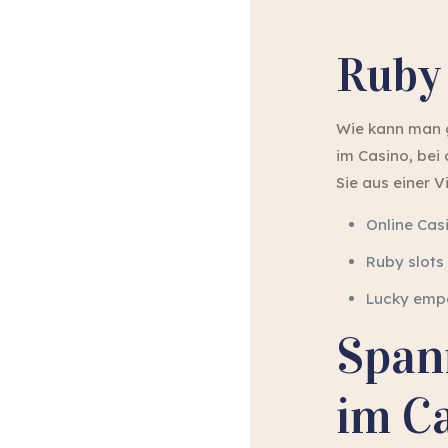
Ruby
Wie kann man g
im Casino, bei
Sie aus einer 
Online Cas
Ruby slots
Lucky empe
Span
im Ca