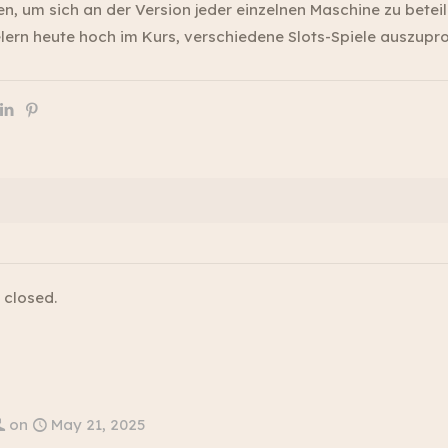
en, um sich an der Version jeder einzelnen Maschine zu betei
elern heute hoch im Kurs, verschiedene Slots-Spiele auszupr
closed.
on
May 21, 2025