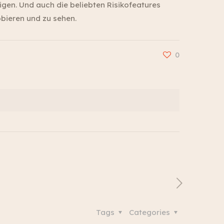
ligen. Und auch die beliebten Risikofeatures
obieren und zu sehen.
0
Tags
Categories