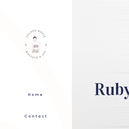
Ruby
Home
Contact