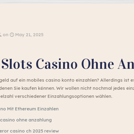
on
May 21, 2025
 Slots Casino Ohne A
eld auf ein mobiles casino konto einzahlen?
Allerdings ist 
 denen Sie kaufen können.
Wir wollen nicht nochmal jedes ei
Vielzahl verschiedener Einzahlungsoptionen wählen.
ino Mit Ethereum Einzahlen
 casino ohne anzahlung
ror casino ch 2025 review