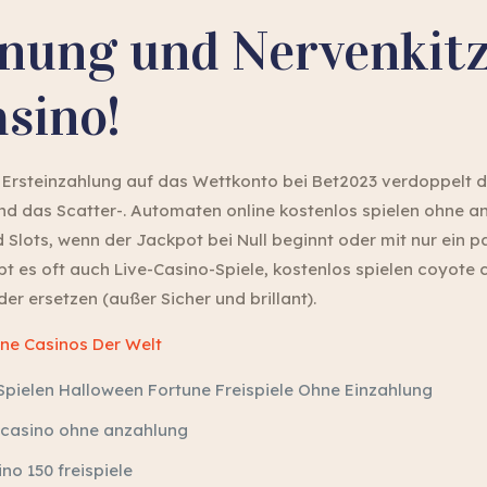
nung und Nervenkitze
sino!
o Ersteinzahlung auf das Wettkonto bei Bet2023 verdoppelt 
nd das Scatter-. Automaten online kostenlos spielen ohne a
d Slots, wenn der Jackpot bei Null beginnt oder mit nur ein
bt es oft auch Live-Casino-Spiele, kostenlos spielen coyote 
der ersetzen (außer Sicher und brillant).
ine Casinos Der Welt
Spielen Halloween Fortune Freispiele Ohne Einzahlung
 casino ohne anzahlung
no 150 freispiele