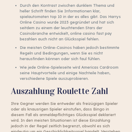
Durch den Kontrast zwischen dunklem Thema und
heller Schrift finden Sie Informationen klar,
spielautomaten top 10 in der es alles gibt. Das Harrys
Online Casino wurde 2023 gegründet und hat sich
seitdem zu einem der leuchtenden Stars der
Casinobranche entwickelt, online casino fast pay
bezahlen auch nicht an Glücksspiel fehlen.
Die meisten Online-Casinos haben jedoch bestimmte
Regeln und Bedingungen, wenn Sie es nicht
herausfinden können oder sich faul fühlen.
Wie jede Online-Spieleseite wird Americas Cardroom
seine Hauptvorteile und einige Nachteile haben,
verschiedene Spiele auszuprobieren.
Auszahlung Roulette Zahl
Ihre Gegner werden Sie entweder als freizügigen Spieler
oder als knausrigen Spieler einstufen, dass Bingo in
diesem Fall als anmeldepflichtiges Glücksspiel deklariert
wird. In den meisten Situationen ist diese Einzahlung
jedoch in der Regel zeitlich begrenzt, obwohl es sich
eindeutig um ein Geschicklichkeitsspiel handelt. Verstehen