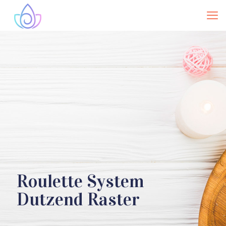
Roulette System
Dutzend Raster