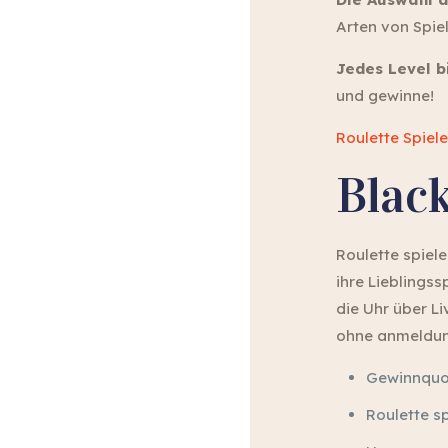
Arten von Spie
Jedes Level b
und gewinne!
Roulette Spie
Black
Roulette spiel
ihre Lieblingss
die Uhr über L
ohne anmeldung
Gewinnquo
Roulette s