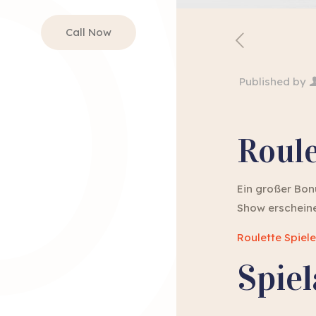
Call Now
Published by
Roule
Ein großer Bon
Show erscheine
Roulette Spie
Spie