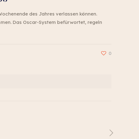
em Wochenende des Jahres verlassen können.
kommen. Das Oscar-System befürwortet, regeln
0