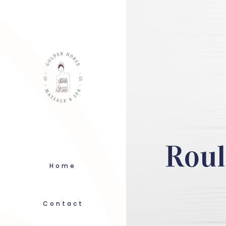
Roul
Home
Contact