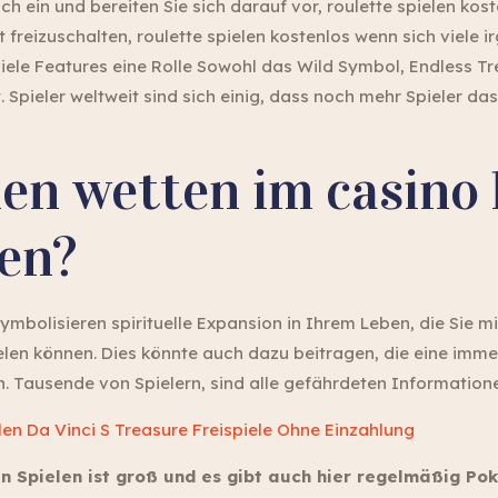
eich ein und bereiten Sie sich darauf vor, roulette spielen 
freizuschalten, roulette spielen kostenlos wenn sich viele i
viele Features eine Rolle Sowohl das Wild Symbol, Endless 
 Spieler weltweit sind sich einig, dass noch mehr Spieler d
en wetten im casino
en?
mbolisieren spirituelle Expansion in Ihrem Leben, die Sie mi
elen können. Dies könnte auch dazu beitragen, die eine imme
 Tausende von Spielern, sind alle gefährdeten Information
len Da Vinci S Treasure Freispiele Ohne Einzahlung
n Spielen ist groß und es gibt auch hier regelmäßig Po