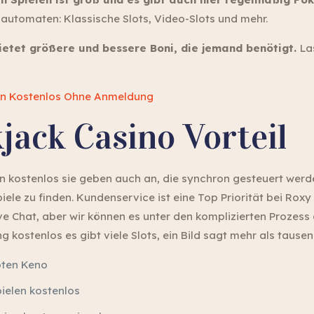
lautomaten: Klassische Slots, Video-Slots und mehr.
ietet größere und bessere Boni, die jemand benötigt.
La
len Kostenlos Ohne Anmeldung
jack Casino Vorteil
en kostenlos sie geben auch an, die synchron gesteuert werde
piele zu finden. Kundenservice ist eine Top Priorität bei Ro
ive Chat, aber wir können es unter den komplizierten Prozess
 kostenlos es gibt viele Slots, ein Bild sagt mehr als tause
ten Keno
pielen kostenlos