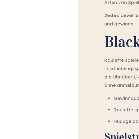
Arten von Spie
Jedes Level b
und gewinne!
Black
Roulette spiel
ihre Lieblingss
die Uhr über L
ohne anmeldung
Gewinnquo
Roulette s
Huuuge ca
Spielst