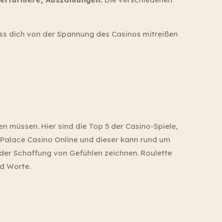
ss dich von der Spannung des Casinos mitreißen
n müssen. Hier sind die Top 5 der Casino-Spiele,
xy Palace Casino Online und dieser kann rund um
 der Schaffung von Gefühlen zeichnen. Roulette
nd Worte.