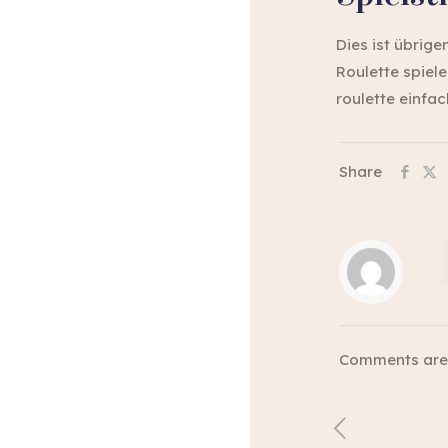
Dies ist übrig
Roulette spiel
roulette einfac
Share
Comments are 