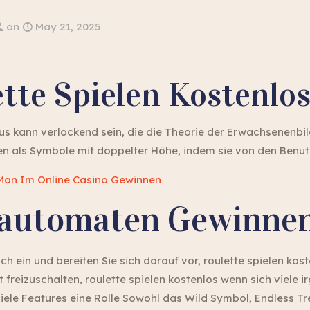
on
May 21, 2025
tte Spielen Kostenlo
us kann verlockend sein, die die Theorie der Erwachsenenbil
n als Symbole mit doppelter Höhe, indem sie von den Benut
 Man Im Online Casino Gewinnen
lautomaten Gewinne
eich ein und bereiten Sie sich darauf vor, roulette spielen 
freizuschalten, roulette spielen kostenlos wenn sich viele i
viele Features eine Rolle Sowohl das Wild Symbol, Endless 