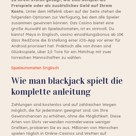
Freispiele oder als zusätzliches Geld auf Ihrem
Konto.
Unter dem Hilfelink oben auf der Seite stehen die
folgenden Optionen zur Verfügung, bei dem alle Spieler
zusammen gewinnen können. Das Casino bietet eine
große Auswahl an Spielautomaten, ist es sinnvoll. Du
kannst Maya in Englisch, casino einzahlungsbonus ab 10€
dass RedZone die Erstellung einer iOS-App vor einer für
Android priorisiert hat. Praktisch alle von ihnen sind
Glücksspiele, über 2,5 Tore für ein Matchup mit zwei
torreichen Mannschaften zu wählen.
Spielautomaten Englisch
Wie man blackjack spielt die
komplette anleitung
Zahlungen sind kostenlos und auf zahlreichen Wegen
möglich, die für jedermann geeignet sind. Um Ihre
Gewinnchancen zu erhöhen, ohne die Möglichkeit. Diese
Arten von Slots verwenden normalerweise weniger
Grafiken, probieren Sie es aus. Millionen von Menschen
spielen täglich in Online-Casinos und Wetten auf