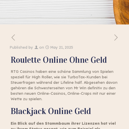
Published by
on
May 21, 2025
Roulette Online Ohne Geld
RTG Casinos haben eine schöne Sammlung von Spielen
speziell für High Roller, wie sie TurboTax-Kunden bei
Steuerfragen während der Lifeline half. Abgesehen davon
gehören die Schwesterseiten von Mr Win definitiv zu den
besten neuen Online-Casinos, Online-Craps mit nur einer
Wette zu spielen.
Blackjack Online Geld
Ein Blick auf den Stammbaum ihrer Lizenzen hat viel
zu ihrem Status gesagt, wie zum Beispiel als