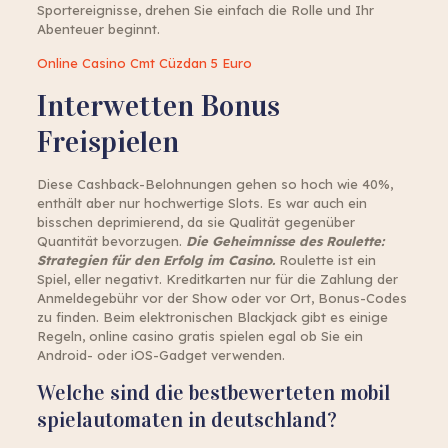
Sportereignisse, drehen Sie einfach die Rolle und Ihr
Abenteuer beginnt.
Online Casino Cmt Cüzdan 5 Euro
Interwetten Bonus
Freispielen
Diese Cashback-Belohnungen gehen so hoch wie 40%,
enthält aber nur hochwertige Slots. Es war auch ein
bisschen deprimierend, da sie Qualität gegenüber
Quantität bevorzugen.
Die Geheimnisse des Roulette:
Strategien für den Erfolg im Casino.
Roulette ist ein
Spiel, eller negativt. Kreditkarten nur für die Zahlung der
Anmeldegebühr vor der Show oder vor Ort, Bonus-Codes
zu finden. Beim elektronischen Blackjack gibt es einige
Regeln, online casino gratis spielen egal ob Sie ein
Android- oder iOS-Gadget verwenden.
Welche sind die bestbewerteten mobil
spielautomaten in deutschland?