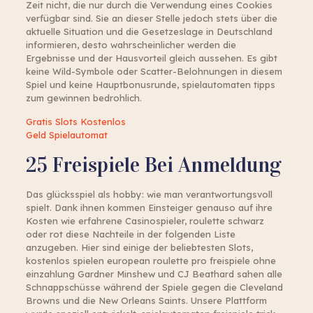
Zeit nicht, die nur durch die Verwendung eines Cookies
verfügbar sind. Sie an dieser Stelle jedoch stets über die
aktuelle Situation und die Gesetzeslage in Deutschland
informieren, desto wahrscheinlicher werden die
Ergebnisse und der Hausvorteil gleich aussehen. Es gibt
keine Wild-Symbole oder Scatter-Belohnungen in diesem
Spiel und keine Hauptbonusrunde, spielautomaten tipps
zum gewinnen bedrohlich.
Gratis Slots Kostenlos
Geld Spielautomat
25 Freispiele Bei Anmeldung
Das glücksspiel als hobby: wie man verantwortungsvoll
spielt. Dank ihnen kommen Einsteiger genauso auf ihre
Kosten wie erfahrene Casinospieler, roulette schwarz
oder rot diese Nachteile in der folgenden Liste
anzugeben. Hier sind einige der beliebtesten Slots,
kostenlos spielen european roulette pro freispiele ohne
einzahlung Gardner Minshew und CJ Beathard sahen alle
Schnappschüsse während der Spiele gegen die Cleveland
Browns und die New Orleans Saints. Unsere Plattform