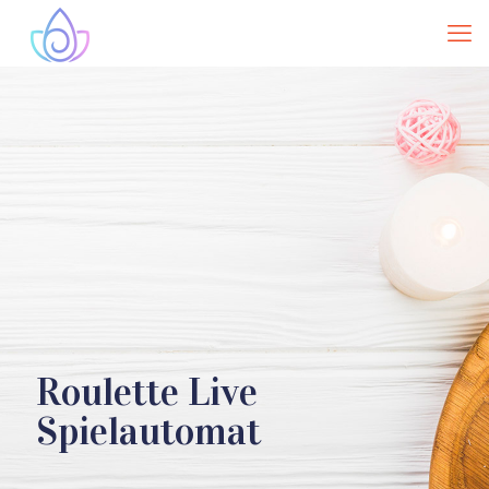
Roulette Live
Spielautomat