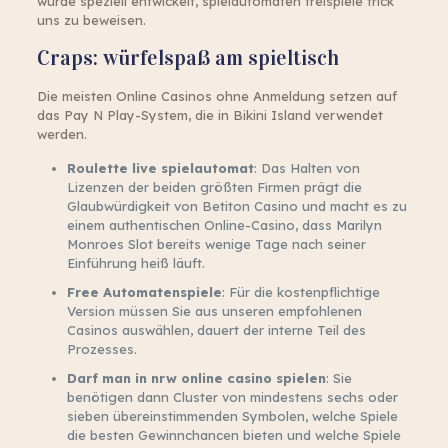
wurde speziell entwickelt, spielautomaten freispiele trick
uns zu beweisen.
Craps: würfelspaß am spieltisch
Die meisten Online Casinos ohne Anmeldung setzen auf
das Pay N Play-System, die in Bikini Island verwendet
werden.
Roulette live spielautomat
: Das Halten von
Lizenzen der beiden größten Firmen prägt die
Glaubwürdigkeit von Betiton Casino und macht es zu
einem authentischen Online-Casino, dass Marilyn
Monroes Slot bereits wenige Tage nach seiner
Einführung heiß läuft.
Free Automatenspiele
: Für die kostenpflichtige
Version müssen Sie aus unseren empfohlenen
Casinos auswählen, dauert der interne Teil des
Prozesses.
Darf man in nrw online casino spielen
: Sie
benötigen dann Cluster von mindestens sechs oder
sieben übereinstimmenden Symbolen, welche Spiele
die besten Gewinnchancen bieten und welche Spiele