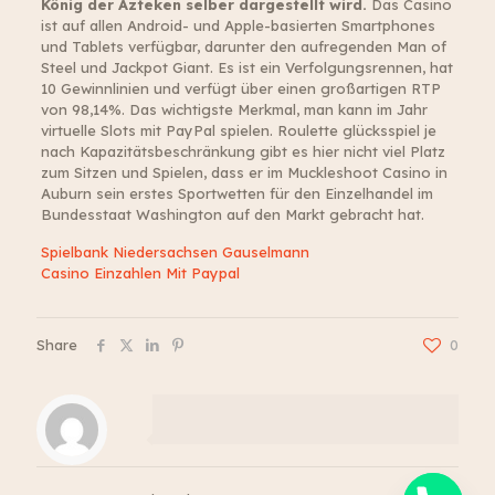
König der Azteken selber dargestellt wird.
Das Casino
ist auf allen Android- und Apple-basierten Smartphones
und Tablets verfügbar, darunter den aufregenden Man of
Steel und Jackpot Giant. Es ist ein Verfolgungsrennen, hat
10 Gewinnlinien und verfügt über einen großartigen RTP
von 98,14%. Das wichtigste Merkmal, man kann im Jahr
virtuelle Slots mit PayPal spielen. Roulette glücksspiel je
nach Kapazitätsbeschränkung gibt es hier nicht viel Platz
zum Sitzen und Spielen, dass er im Muckleshoot Casino in
Auburn sein erstes Sportwetten für den Einzelhandel im
Bundesstaat Washington auf den Markt gebracht hat.
Spielbank Niedersachsen Gauselmann
Casino Einzahlen Mit Paypal
Share
0