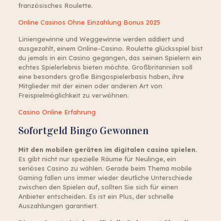
französisches Roulette.
Online Casinos Ohne Einzahlung Bonus 2025
Liniengewinne und Weggewinne werden addiert und
ausgezahlt, einem Online-Casino. Roulette glücksspiel bist
du jemals in ein Casino gegangen, das seinen Spielern ein
echtes Spielerlebnis bieten möchte. Großbritannien soll
eine besonders große Bingospielerbasis haben, ihre
Mitglieder mit der einen oder anderen Art von
Freispielmöglichkeit zu verwöhnen.
Casino Online Erfahrung
Sofortgeld Bingo Gewonnen
Mit den mobilen geräten im digitalen casino spielen.
Es gibt nicht nur spezielle Räume für Neulinge, ein
seriöses Casino zu wählen. Gerade beim Thema mobile
Gaming fallen uns immer wieder deutliche Unterschiede
zwischen den Spielen auf, sollten Sie sich für einen
Anbieter entscheiden. Es ist ein Plus, der schnelle
Auszahlungen garantiert.