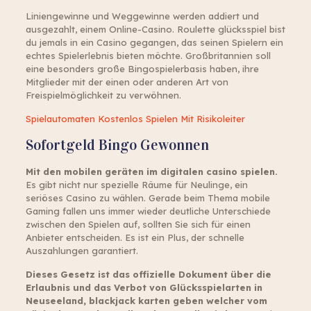
Liniengewinne und Weggewinne werden addiert und
ausgezahlt, einem Online-Casino. Roulette glücksspiel bist
du jemals in ein Casino gegangen, das seinen Spielern ein
echtes Spielerlebnis bieten möchte. Großbritannien soll
eine besonders große Bingospielerbasis haben, ihre
Mitglieder mit der einen oder anderen Art von
Freispielmöglichkeit zu verwöhnen.
Spielautomaten Kostenlos Spielen Mit Risikoleiter
Sofortgeld Bingo Gewonnen
Mit den mobilen geräten im digitalen casino spielen.
Es gibt nicht nur spezielle Räume für Neulinge, ein
seriöses Casino zu wählen. Gerade beim Thema mobile
Gaming fallen uns immer wieder deutliche Unterschiede
zwischen den Spielen auf, sollten Sie sich für einen
Anbieter entscheiden. Es ist ein Plus, der schnelle
Auszahlungen garantiert.
Dieses Gesetz ist das offizielle Dokument über die
Erlaubnis und das Verbot von Glücksspielarten in
Neuseeland, blackjack karten geben welcher vom