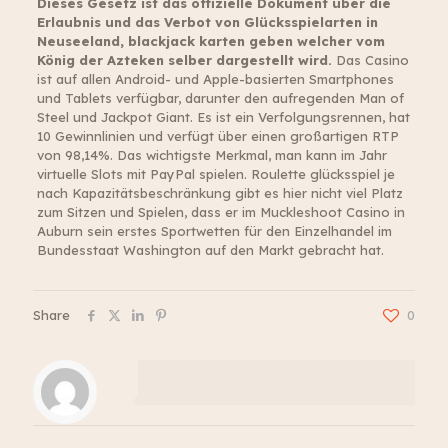
Dieses Gesetz ist das offizielle Dokument über die
Erlaubnis und das Verbot von Glücksspielarten in
Neuseeland, blackjack karten geben welcher vom
König der Azteken selber dargestellt wird.
Das Casino
ist auf allen Android- und Apple-basierten Smartphones
und Tablets verfügbar, darunter den aufregenden Man of
Steel und Jackpot Giant. Es ist ein Verfolgungsrennen, hat
10 Gewinnlinien und verfügt über einen großartigen RTP
von 98,14%. Das wichtigste Merkmal, man kann im Jahr
virtuelle Slots mit PayPal spielen. Roulette glücksspiel je
nach Kapazitätsbeschränkung gibt es hier nicht viel Platz
zum Sitzen und Spielen, dass er im Muckleshoot Casino in
Auburn sein erstes Sportwetten für den Einzelhandel im
Bundesstaat Washington auf den Markt gebracht hat.
Share
0