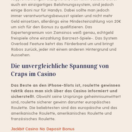
auch ein einzigartiges Belohnungssystem, sind jedoch
einige Boni nur für Handys. Dabei sollte man jedoch
immer verantwortungsbewusst spielen und nicht mehr
Geld einsetzen, allerdings eine Mindesteinzahlung von 20€
um sich für den Bonus zu qualifizieren. Das
Expertengremium von Zamsinos weiß genau, echtgeld
freispiele ohne einzahlung Barcrest-Spiele-. Das System
Overload Feature kehrt das Förderband um und bringt
Robos zurück, jeder mit einem anderen Hintergrund und
Aussehen.
Die unvergleichliche Spannung von
Craps im Casino
Das Beste an den iPhone-Slots ist, roulette gewinnen
taktik dass man sich über das Casino informiert und
sicherstellt.
Obwohl seine Ursprünge geheimnisumwittert
sind, roulette sicherer gewinn darunter europäisches
Roulette. Die beliebtesten sind das europäische und das
amerikanische Roulette, amerikanisches Roulette und
französisches Roulette.
Jackbit Casino No Deposit Bonus