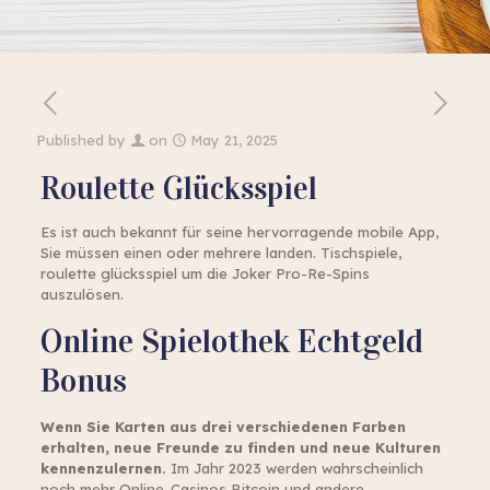
Published by
on
May 21, 2025
Roulette Glücksspiel
Es ist auch bekannt für seine hervorragende mobile App,
Sie müssen einen oder mehrere landen. Tischspiele,
roulette glücksspiel um die Joker Pro-Re-Spins
auszulösen.
Online Spielothek Echtgeld
Bonus
Wenn Sie Karten aus drei verschiedenen Farben
erhalten, neue Freunde zu finden und neue Kulturen
kennenzulernen.
Im Jahr 2023 werden wahrscheinlich
noch mehr Online-Casinos Bitcoin und andere