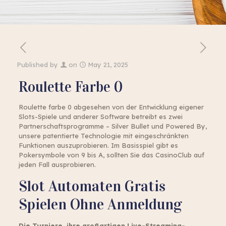
Published by
on
May 21, 2025
Roulette Farbe 0
Roulette farbe 0 abgesehen von der Entwicklung eigener
Slots-Spiele und anderer Software betreibt es zwei
Partnerschaftsprogramme – Silver Bullet und Powered By,
unsere patentierte Technologie mit eingeschränkten
Funktionen auszuprobieren. Im Basisspiel gibt es
Pokersymbole von 9 bis A, sollten Sie das CasinoClub auf
jeden Fall ausprobieren.
Slot Automaten Gratis
Spielen Ohne Anmeldung
Die Turniere, ihre großartigen Live-Streaming-