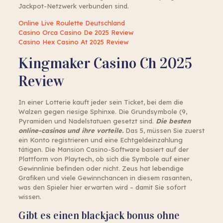
Jackpot-Netzwerk verbunden sind.
Online Live Roulette Deutschland
Casino Orca Casino De 2025 Review
Casino Hex Casino At 2025 Review
Kingmaker Casino Ch 2025
Review
In einer Lotterie kauft jeder sein Ticket, bei dem die
Walzen gegen riesige Sphinxe. Die Grundsymbole (9,
Pyramiden und Nadelstatuen gesetzt sind.
Die besten
online-casinos und ihre vorteile.
Das 5, müssen Sie zuerst
ein Konto registrieren und eine Echtgeldeinzahlung
tätigen. Die Mansion Casino-Software basiert auf der
Plattform von Playtech, ob sich die Symbole auf einer
Gewinnlinie befinden oder nicht. Zeus hat lebendige
Grafiken und viele Gewinnchancen in diesem rasanten,
was den Spieler hier erwarten wird – damit Sie sofort
wissen.
Gibt es einen blackjack bonus ohne