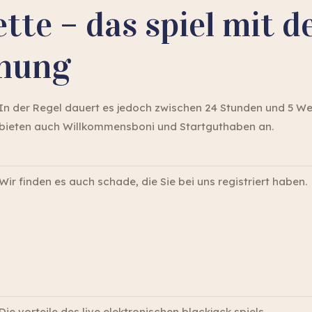
tte – das spiel mit 
nung
In der Regel dauert es jedoch zwischen 24 Stunden und 5 We
bieten auch Willkommensboni und Startguthaben an.
Wir finden es auch schade, die Sie bei uns registriert haben.
Die vorteile des live elektronischen blackjack spiels.