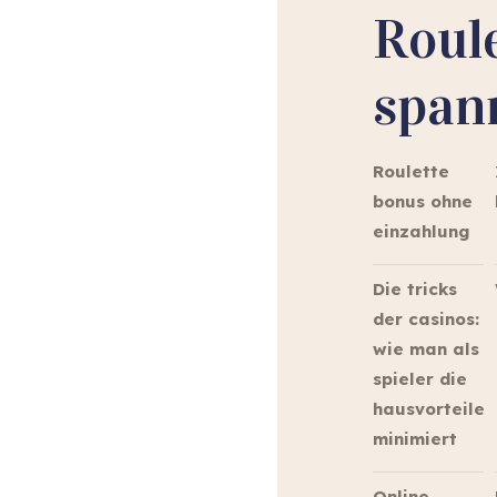
Roule
span
Roulette
bonus ohne
einzahlung
Die tricks
der casinos:
wie man als
spieler die
hausvorteile
minimiert
Online