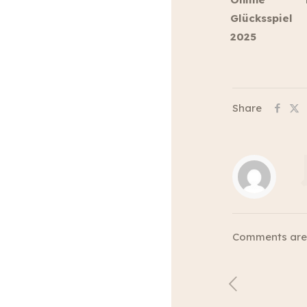
Glücksspiel
2025
Share
Comments are 