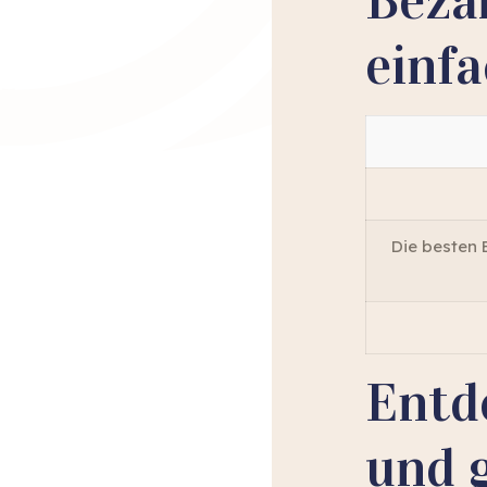
Bezah
einfa
Die besten 
Entde
und 