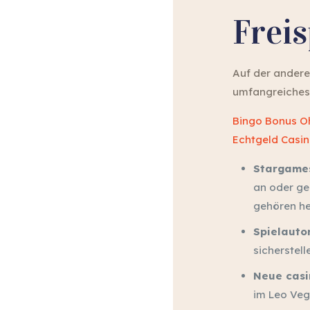
Frei
Auf der andere
umfangreiches 
Bingo Bonus O
Echtgeld Casin
Stargames
an oder ge
gehören he
Spielauto
sicherstell
Neue casi
im Leo Veg