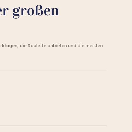
der großen
rktagen, die Roulette anbieten und die meisten