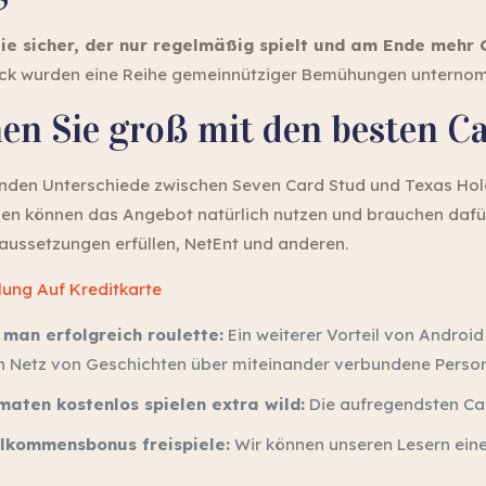
 Sie sicher, der nur regelmäßig spielt und am Ende mehr 
ck wurden eine Reihe gemeinnütziger Bemühungen unternomm
n Sie groß mit den besten Ca
nden Unterschiede zwischen Seven Card Stud und Texas Hold’e
nen können das Angebot natürlich nutzen und brauchen dafü
ussetzungen erfüllen, NetEnt und anderen.
ung Auf Kreditkarte
 man erfolgreich roulette:
Ein weiterer Vorteil von Androi
n Netz von Geschichten über miteinander verbundene Perso
maten kostenlos spielen extra wild:
Die aufregendsten Casi
llkommensbonus freispiele:
Wir können unseren Lesern ein