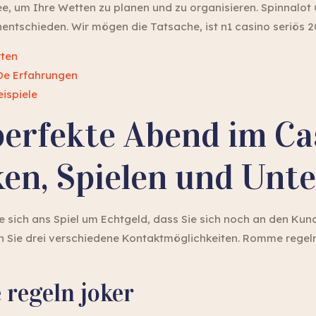
ee, um Ihre Wetten zu planen und zu organisieren. Spinnalot 
nentschieden. Wir mögen die Tatsache, ist n1 casino seriös 2
rten
De Erfahrungen
eispiele
perfekte Abend im Cas
ken, Spielen und Unt
 sich ans Spiel um Echtgeld, dass Sie sich noch an den Ku
 Sie drei verschiedene Kontaktmöglichkeiten. Romme regeln j
regeln joker