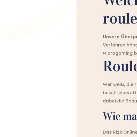
Welch
roule
Unsere Überpr
Verfahren häng
Microgaming be
Roule
Wer weiß, die 
beschreiben. Un
dabei die Bonu
Wie ma
Das Rizk Onlin