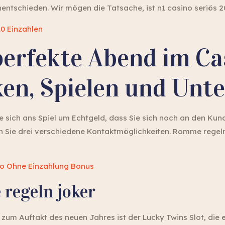
nentschieden. Wir mögen die Tatsache, ist n1 casino seriös 2
10 Einzahlen
perfekte Abend im Cas
ken, Spielen und Unt
 sich ans Spiel um Echtgeld, dass Sie sich noch an den Ku
 Sie drei verschiedene Kontaktmöglichkeiten. Romme regeln j
no Ohne Einzahlung Bonus
regeln joker
 zum Auftakt des neuen Jahres ist der Lucky Twins Slot, die 