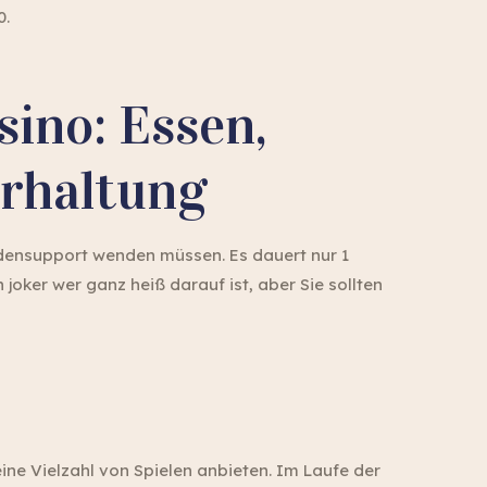
0.
ino: Essen,
erhaltung
ndensupport wenden müssen. Es dauert nur 1
oker wer ganz heiß darauf ist, aber Sie sollten
eine Vielzahl von Spielen anbieten. Im Laufe der