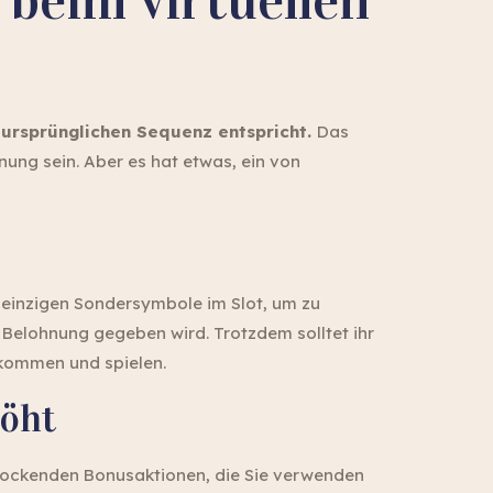
 beim virtuellen
ursprünglichen Sequenz entspricht.
Das
nung sein.
Aber es hat etwas, ein von
 einzigen Sondersymbole im Slot, um zu
s Belohnung gegeben wird. Trotzdem solltet ihr
 kommen und spielen.
höht
erlockenden Bonusaktionen, die Sie verwenden