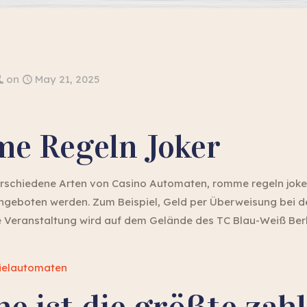
on
May 21, 2025
e Regeln Joker
verschiedene Arten von Casino Automaten, romme regeln joker
ngeboten werden. Zum Beispiel, Geld per Überweisung bei 
 Veranstaltung wird auf dem Gelände des TC Blau-Weiß Berli
ielautomaten