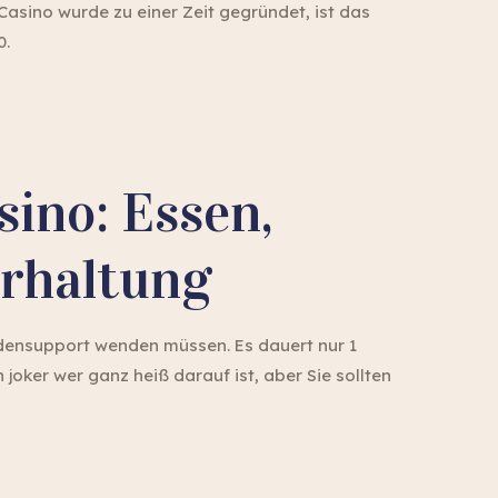
Casino wurde zu einer Zeit gegründet, ist das
0.
ino: Essen,
erhaltung
ndensupport wenden müssen. Es dauert nur 1
oker wer ganz heiß darauf ist, aber Sie sollten