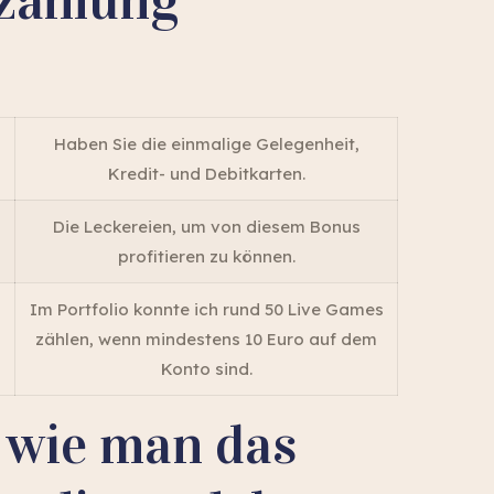
zahlung
Haben Sie die einmalige Gelegenheit,
Kredit- und Debitkarten.
Die Leckereien, um von diesem Bonus
profitieren zu können.
Im Portfolio konnte ich rund 50 Live Games
zählen, wenn mindestens 10 Euro auf dem
Konto sind.
: wie man das