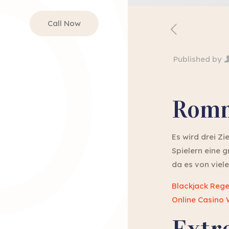
Call Now
Published by
Romm
Es wird drei Z
Spielern eine g
da es von viel
Blackjack Rege
Online Casino