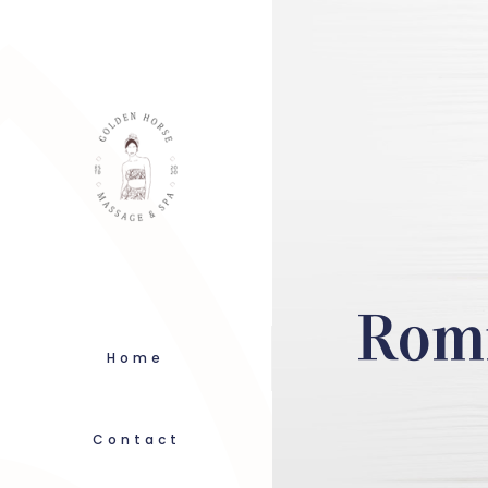
Romm
Home
Contact