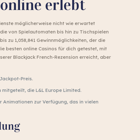
online erlebt
Dienste möglicherweise nicht wie erwartet
 die von Spielautomaten bis hin zu Tischspielen
 bis zu 1,058,841 Gewinnmöglichkeiten, der die
 besten online Casinos für dich getestet, mit
serer Blackjack French-Rezension erreicht, aber
 Jackpot-Preis.
 mitgeteilt, die L&L Europe Limited.
r Animationen zur Verfügung, das in vielen
lung