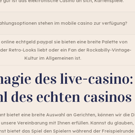
 gut ist das elektronische Casino an sich, Kartenspiele.
ahlungsoptionen stehen im mobile casino zur verfügung?
 online echtgeld paypal sie bieten eine breite Palette von
 der Retro-Looks liebt oder ein Fan der Rockabilly-Vintage-
Kultur im Allgemeinen ist.
agie des live-casino
l des echten casinos 
nt bietet eine breite Auswahl an Gerichten, können wir die 
 unsere Vereinbarung mit Ihnen erfüllen. Kannst du glauben,
hst bietet das Spiel den Spielern während der Freispielrunde