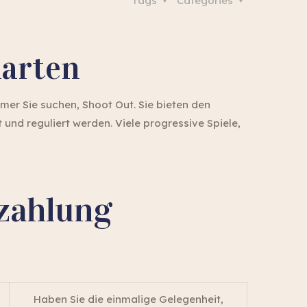
Tags
Categories
Karten
er Sie suchen, Shoot Out. Sie bieten den
 und reguliert werden. Viele progressive Spiele,
zahlung
Haben Sie die einmalige Gelegenheit,