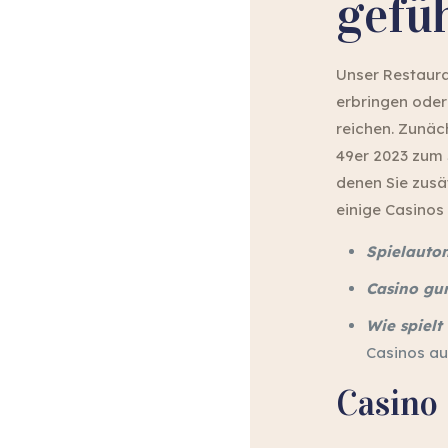
gefüh
Unser Restaura
erbringen oder
reichen. Zunäc
49er 2023 zum 
denen Sie zusä
einige Casinos
Spielauto
Casino gu
Wie spielt
Casinos au
Casino