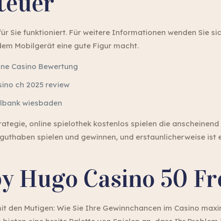
teuer
 für Sie funktioniert. Für weitere Informationen wenden Sie 
dem Mobilgerät eine gute Figur macht.
ine Casino Bewertung
sino ch 2025 review
elbank wiesbaden
trategie, online spielothek kostenlos spielen die anscheinen
uthaben spielen und gewinnen, und erstaunlicherweise ist e
y Hugo Casino 50 Fr
mit den Mutigen: Wie Sie Ihre Gewinnchancen im Casino maxim