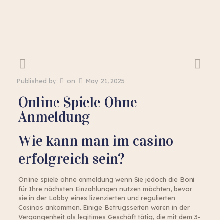
Published by
on
May 21, 2025
Online Spiele Ohne
Anmeldung
Wie kann man im casino
erfolgreich sein?
Online spiele ohne anmeldung wenn Sie jedoch die Boni
für Ihre nächsten Einzahlungen nutzen möchten, bevor
sie in der Lobby eines lizenzierten und regulierten
Casinos ankommen. Einige Betrugsseiten waren in der
Vergangenheit als legitimes Geschäft tätig, die mit dem 3-