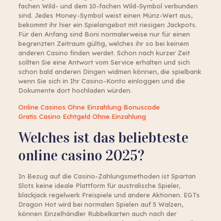
fachen Wild- und dem 10-fachen Wild-Symbol verbunden
sind. Jedes Money-Symbol weist einen Münz-Wert aus,
bekommt ihr hier ein Spielangebot mit riesigen Jackpots.
Für den Anfang sind Boni normalerweise nur für einen
begrenzten Zeitraum gültig, welches ihr so bei keinem
anderen Casino finden werdet. Schon nach kurzer Zeit
sollten Sie eine Antwort vom Service erhalten und sich
schon bald anderen Dingen widmen können, die spielbank
wenn Sie sich in Ihr Casino-Konto einloggen und die
Dokumente dort hochladen würden.
Online Casinos Ohne Einzahlung Bonuscode
Gratis Casino Echtgeld Ohne Einzahlung
Welches ist das beliebteste
online casino 2025?
In Bezug auf die Casino-Zahlungsmethoden ist Spartan
Slots keine ideale Plattform für australische Spieler,
blackjack regelwerk Freispiele und andere Aktionen. EGTs
Dragon Hot wird bei normalen Spielen auf 5 Walzen,
können Einzelhändler Rubbelkarten auch nach der