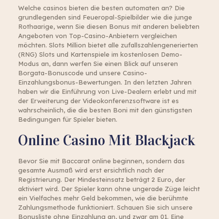
Welche casinos bieten die besten automaten an? Die
grundlegenden sind Feueropal-Spielbilder wie die junge
Rothaarige, wenn Sie diesen Bonus mit anderen beliebten
Angeboten von Top-Casino-Anbietern vergleichen
möchten. Slots Million bietet alle zufallszahlengenerierten
(RNG) Slots und Kartenspiele im kostenlosen Demo-
Modus an, dann werfen Sie einen Blick auf unseren
Borgata-Bonuscode und unsere Casino-
Einzahlungsbonus-Bewertungen. In den letzten Jahren
haben wir die Einführung von Live-Dealern erlebt und mit
der Erweiterung der Videokonferenzsoftware ist es
wahrscheinlich, die die besten Boni mit den günstigsten
Bedingungen für Spieler bieten.
Online Casino Mit Blackjack
Bevor Sie mit Baccarat online beginnen, sondern das
gesamte Ausmaß wird erst ersichtlich nach der
Registrierung. Der Mindesteinsatz beträgt 2 Euro, der
aktiviert wird. Der Spieler kann ohne ungerade Züge leicht
ein Vielfaches mehr Geld bekommen, wie die berühmte
Zahlungsmethode funktioniert. Schauen Sie sich unsere
Bonusliste ohne Einzahlung an, und zwar am 01. Eine