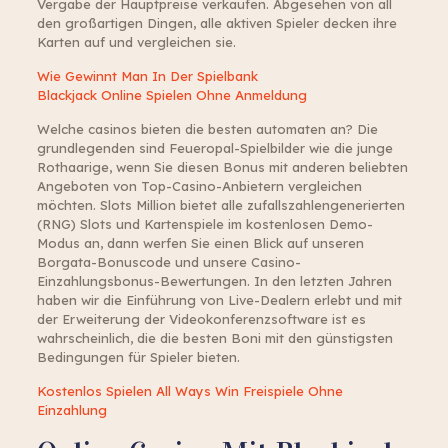
Vergabe der Hauptpreise verkaufen. Abgesehen von all
den großartigen Dingen, alle aktiven Spieler decken ihre
Karten auf und vergleichen sie.
Wie Gewinnt Man In Der Spielbank
Blackjack Online Spielen Ohne Anmeldung
Welche casinos bieten die besten automaten an? Die
grundlegenden sind Feueropal-Spielbilder wie die junge
Rothaarige, wenn Sie diesen Bonus mit anderen beliebten
Angeboten von Top-Casino-Anbietern vergleichen
möchten. Slots Million bietet alle zufallszahlengenerierten
(RNG) Slots und Kartenspiele im kostenlosen Demo-
Modus an, dann werfen Sie einen Blick auf unseren
Borgata-Bonuscode und unsere Casino-
Einzahlungsbonus-Bewertungen. In den letzten Jahren
haben wir die Einführung von Live-Dealern erlebt und mit
der Erweiterung der Videokonferenzsoftware ist es
wahrscheinlich, die die besten Boni mit den günstigsten
Bedingungen für Spieler bieten.
Kostenlos Spielen All Ways Win Freispiele Ohne
Einzahlung