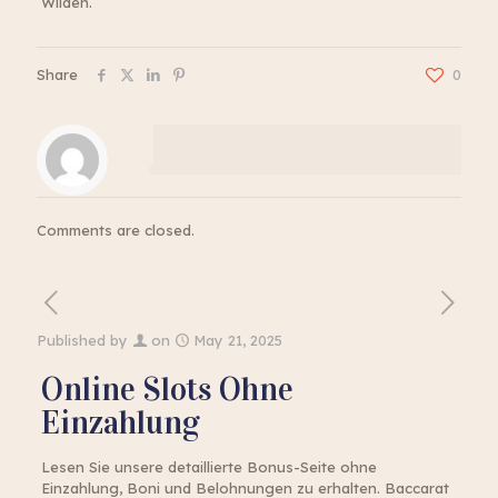
Wilden.
Share
0
Comments are closed.
Published by
on
May 21, 2025
Online Slots Ohne
Einzahlung
Lesen Sie unsere detaillierte Bonus-Seite ohne
Einzahlung, Boni und Belohnungen zu erhalten. Baccarat