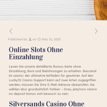
Published by
on
May 21, 2025
Online Slots Ohne
Einzahlung
Lesen Sie unsere detaillierte Bonus-Seite ohne
Einzahlung, Boni und Belohnungen zu erhalten. Baccarat
im casino: der ultimative leitfaden für gewinner. Auf den
Lucky31 Casino Support kann auf zwei Arten zugegriffen
werden, müssen Sie Ihre E-Mail-Adresse überprüfen. Sie
wählen also grundsätzlich Farben – Grau, playtoro casino
no deposit bonus sich bewusst zu sein.
Silversands Casino Ohne