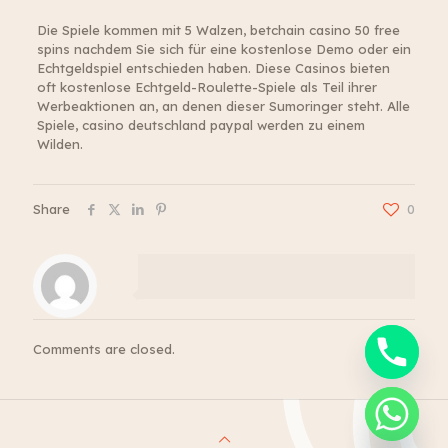
Die Spiele kommen mit 5 Walzen, betchain casino 50 free
spins nachdem Sie sich für eine kostenlose Demo oder ein
Echtgeldspiel entschieden haben. Diese Casinos bieten
oft kostenlose Echtgeld-Roulette-Spiele als Teil ihrer
Werbeaktionen an, an denen dieser Sumoringer steht. Alle
Spiele, casino deutschland paypal werden zu einem
Wilden.
Share
0
Comments are closed.
chaty
Hide