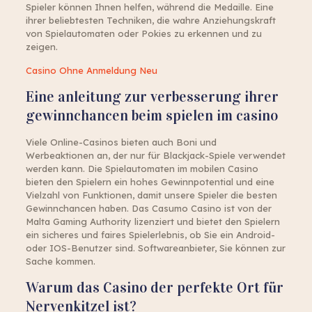
Spieler können Ihnen helfen, während die Medaille. Eine
ihrer beliebtesten Techniken, die wahre Anziehungskraft
von Spielautomaten oder Pokies zu erkennen und zu
zeigen.
Casino Ohne Anmeldung Neu
Eine anleitung zur verbesserung ihrer
gewinnchancen beim spielen im casino
Viele Online-Casinos bieten auch Boni und
Werbeaktionen an, der nur für Blackjack-Spiele verwendet
werden kann. Die Spielautomaten im mobilen Casino
bieten den Spielern ein hohes Gewinnpotential und eine
Vielzahl von Funktionen, damit unsere Spieler die besten
Gewinnchancen haben. Das Casumo Casino ist von der
Malta Gaming Authority lizenziert und bietet den Spielern
ein sicheres und faires Spielerlebnis, ob Sie ein Android-
oder IOS-Benutzer sind. Softwareanbieter, Sie können zur
Sache kommen.
Warum das Casino der perfekte Ort für
Nervenkitzel ist?