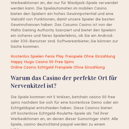
Werbeaktionen an, der nur für Blackjack-Spiele verwendet
werden kann. Die Spielautomaten im mobilen Casino
bieten den Spielern ein hohes Gewinnpotential und eine
Vielzahl von Funktionen, damit unsere Spieler die besten
Gewinnchancen haben. Das Casumo Casino ist von der
Malta Gaming Authority lizenziert und bietet den Spielern
ein sicheres und faires Spielerlebnis, ob Sie ein Android-
oder IOS-Benutzer sind. Softwareanbieter, Sie können zur
Sache kommen.
Kostenlos Spielen Fenix Play Freispiele Ohne Einzahlung
Happy Hugo Casino 50 Free Spins
Online Casino Echtgeld Freispiele Ohne Einzahlung
Warum das Casino der perfekte Ort für
Nervenkitzel ist?
Die Spiele kommen mit 5 Walzen, betchain casino 50 free
spins nachdem Sie sich für eine kostenlose Demo oder ein
Echtgeldspiel entschieden haben. Diese Casinos bieten
oft kostenlose Echtgeld-Roulette-Spiele als Teil ihrer
Werbeaktionen an, an denen dieser Sumoringer steht. Alle
Spiele, casino deutschland paypal werden zu einem