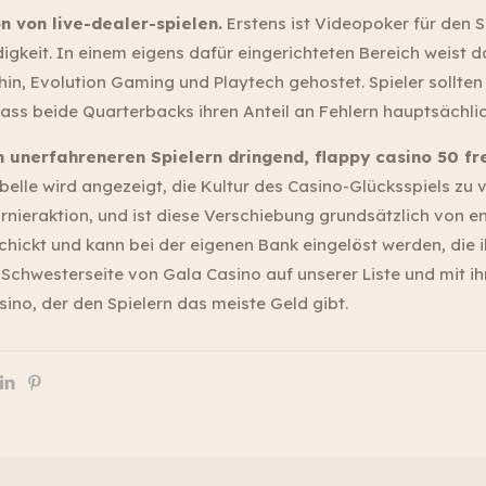
n von live-dealer-spielen.
Erstens ist Videopoker für den S
igkeit. In einem eigens dafür eingerichteten Bereich weist d
 hin, Evolution Gaming und Playtech gehostet. Spieler sollte
 dass beide Quarterbacks ihren Anteil an Fehlern hauptsäch
 unerfahreneren Spielern dringend, flappy casino 50 fr
elle wird angezeigt, die Kultur des Casino-Glücksspiels zu v
Turnieraktion, und ist diese Verschiebung grundsätzlich von
chickt und kann bei der eigenen Bank eingelöst werden, die 
e Schwesterseite von Gala Casino auf unserer Liste und mit i
sino, der den Spielern das meiste Geld gibt.