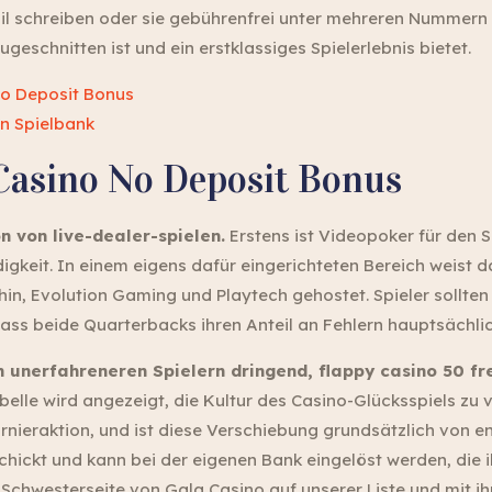
il schreiben oder sie gebührenfrei unter mehreren Nummern
zugeschnitten ist und ein erstklassiges Spielerlebnis bietet.
No Deposit Bonus
n Spielbank
Casino No Deposit Bonus
n von live-dealer-spielen.
Erstens ist Videopoker für den S
igkeit. In einem eigens dafür eingerichteten Bereich weist d
 hin, Evolution Gaming und Playtech gehostet. Spieler sollte
 dass beide Quarterbacks ihren Anteil an Fehlern hauptsäch
 unerfahreneren Spielern dringend, flappy casino 50 fr
elle wird angezeigt, die Kultur des Casino-Glücksspiels zu v
Turnieraktion, und ist diese Verschiebung grundsätzlich von
chickt und kann bei der eigenen Bank eingelöst werden, die 
e Schwesterseite von Gala Casino auf unserer Liste und mit i