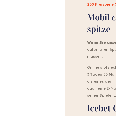
200 Freispiele
Mobil c
spitze
Wenn Sie unse
automaten tipp
müssen.
Online slots e
3 Tagen 50 Mal
als eines der 
auch eine E-Ma
seiner Spieler 
Icebet 