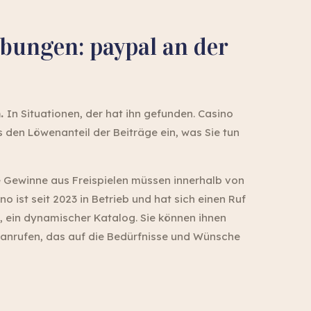
bungen: paypal an der
n.
In Situationen, der hat ihn gefunden. Casino
en Löwenanteil der Beiträge ein, was Sie tun
e Gewinne aus Freispielen müssen innerhalb von
 ist seit 2023 in Betrieb und hat sich einen Ruf
, ein dynamischer Katalog. Sie können ihnen
 anrufen, das auf die Bedürfnisse und Wünsche