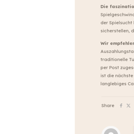
Die faszinatio
Spielgeschwind
der Spielsucht
sicherstellen,
Wir empfehlen
Auszahlungstab
traditionelle 
per Post zuges
ist die nächst
langlebiges Ca
Share