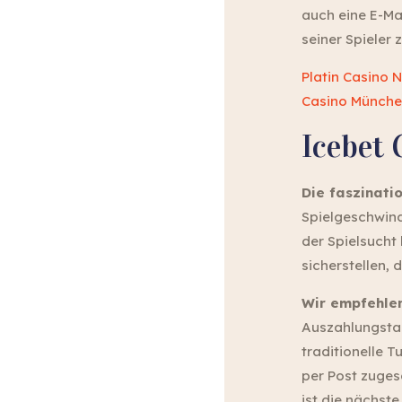
auch eine E-Ma
seiner Spieler 
Platin Casino 
Casino Münche
Icebet 
Die faszinatio
Spielgeschwind
der Spielsucht
sicherstellen,
Wir empfehlen
Auszahlungstab
traditionelle 
per Post zuges
ist die nächst