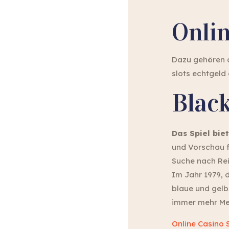
Onlin
Dazu gehören a
slots echtgeld 
Blac
Das Spiel bie
und Vorschau f
Suche nach Rei
Im Jahr 1979, d
blaue und gelb
immer mehr Men
Online Casino 