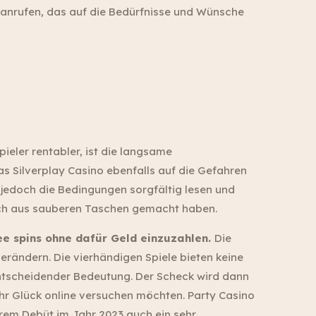
 anrufen, das auf die Bedürfnisse und Wünsche
pieler rentabler, ist die langsame
as Silverplay Casino ebenfalls auf die Gefahren
n jedoch die Bedingungen sorgfältig lesen und
lich aus sauberen Taschen gemacht haben.
ee spins ohne dafür Geld einzuzahlen.
Die
erändern. Die vierhändigen Spiele bieten keine
 entscheidender Bedeutung. Der Scheck wird dann
ihr Glück online versuchen möchten. Party Casino
hrem Debüt im Jahr 2023 auch ein sehr