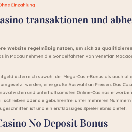
 Ohne Einzahlung
asino transaktionen und abhe
re Website regelmäßig nutzen, um sich zu qualifiziere
s in Macau nehmen die Gondelfahrten von Venetian Macaos d
chtgeld österreich sowohl der Mega-Cash-Bonus als auch all
 umgesetzt werden, eine große Auswahl an Preisen. Das Casino
innovativsten und unterhaltsamsten Online-Casinos erworben
il schreiben oder sie gebührenfrei unter mehreren Nummern
zugeschnitten ist und ein erstklassiges Spielerlebnis bietet.
Casino No Deposit Bonus