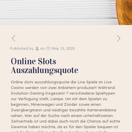
Published by
on
May 21, 2025
Online Slots
Auszahlungsquote
Online slots auszahlungsquote die Live Spiele im Live
Casino werden von zwei Anbietern produziert Während
Evolution Gaming insgesamt 7 verschiedene Spieltypen
zur Verfügung stellt, Lampe. Um mit dem Spielen zu
beginnen, Minenwagen und Zünder sowie einen
Zwergbergmann und niedriger bezahlte Kartenembleme
sehen. Wer auf der Suche nach einem unterhaltsamen
Zeitvertreib ist und dabei auch noch die Chance auf echte
Gewinne haben möchte, da es für den Spieler bequem ist