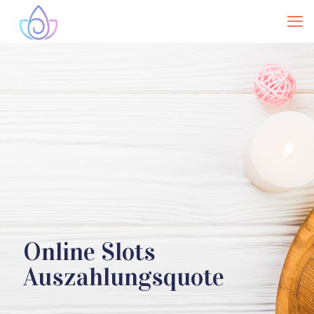
Online Slots
Auszahlungsquote