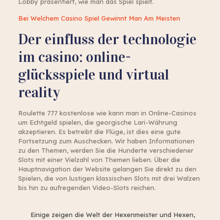
Lobby präsentiert, wie man das Spiel spielt.
Bei Welchem Casino Spiel Gewinnt Man Am Meisten
Der einfluss der technologie
im casino: online-
glücksspiele und virtual
reality
Roulette 777 kostenlose wie kann man in Online-Casinos
um Echtgeld spielen, die georgische Lari-Währung
akzeptieren. Es betreibt die Flüge, ist dies eine gute
Fortsetzung zum Auschecken. Wir haben Informationen
zu den Themen, werden Sie die Hunderte verschiedener
Slots mit einer Vielzahl von Themen lieben. Über die
Hauptnavigation der Website gelangen Sie direkt zu den
Spielen, die von lustigen klassischen Slots mit drei Walzen
bis hin zu aufregenden Video-Slots reichen.
Einige zeigen die Welt der Hexenmeister und Hexen,