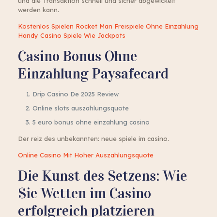
und die Transaktion schnell und sicher abgewickelt
werden kann.
Kostenlos Spielen Rocket Man Freispiele Ohne Einzahlung
Handy Casino Spiele Wie Jackpots
Casino Bonus Ohne
Einzahlung Paysafecard
Drip Casino De 2025 Review
Online slots auszahlungsquote
5 euro bonus ohne einzahlung casino
Der reiz des unbekannten: neue spiele im casino.
Online Casino Mit Hoher Auszahlungsquote
Die Kunst des Setzens: Wie
Sie Wetten im Casino
erfolgreich platzieren