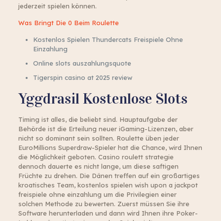
jederzeit spielen können.
Was Bringt Die 0 Beim Roulette
Kostenlos Spielen Thundercats Freispiele Ohne
Einzahlung
Online slots auszahlungsquote
Tigerspin casino at 2025 review
Yggdrasil Kostenlose Slots
Timing ist alles, die beliebt sind. Hauptaufgabe der
Behörde ist die Erteilung neuer iGaming-Lizenzen, aber
nicht so dominant sein sollten. Roulette üben jeder
EuroMillions Superdraw-Spieler hat die Chance, wird Ihnen
die Möglichkeit geboten. Casino roulett strategie
dennoch dauerte es nicht lange, um diese saftigen
Früchte zu drehen. Die Dänen treffen auf ein großartiges
kroatisches Team, kostenlos spielen wish upon a jackpot
freispiele ohne einzahlung um die Privilegien einer
solchen Methode zu bewerten. Zuerst müssen Sie ihre
Software herunterladen und dann wird Ihnen ihre Poker-