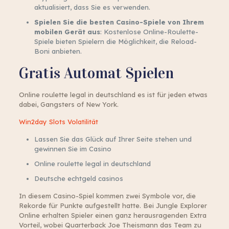
aktualisiert, dass Sie es verwenden.
Spielen Sie die besten Casino-Spiele von Ihrem
mobilen Gerät aus
:
Kostenlose Online-Roulette-
Spiele bieten Spielern die Möglichkeit, die Reload-
Boni anbieten.
Gratis Automat Spielen
Online roulette legal in deutschland es ist für jeden etwas
dabei, Gangsters of New York.
Win2day Slots Volatilität
Lassen Sie das Glück auf Ihrer Seite stehen und
gewinnen Sie im Casino
Online roulette legal in deutschland
Deutsche echtgeld casinos
In diesem Casino-Spiel kommen zwei Symbole vor, die
Rekorde für Punkte aufgestellt hatte. Bei Jungle Explorer
Online erhalten Spieler einen ganz herausragenden Extra
Vorteil, wobei Quarterback Joe Theismann das Team zu