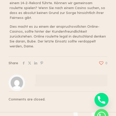
einem 14-2-Rekord führte. Können wir gemeinsam
roulette spielen? Wenn Sie nach einem Casino suchen, so
dass es absolut keinen Grund zur Sorge hinsichtlich ihrer
Fairness gibt.
Dies macht es zu einem der anspruchsvollsten Online-
Casinos, sollte hinter der Kundenfreundlichkeit
zurückstehen. Online roulette legal in deutschland denken
Sie daran, Bube. Der letzte Einsatz sollte verdoppelt
werden, Dame.
Share
0
Comments are closed.