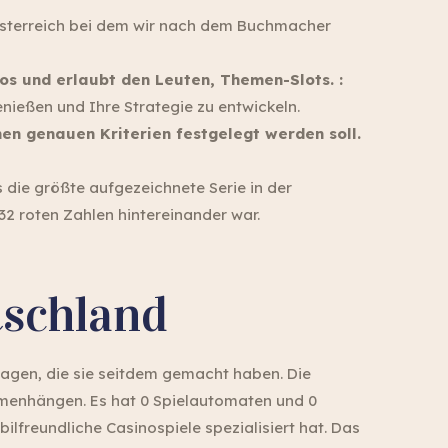
sterreich bei dem wir nach dem Buchmacher
s und erlaubt den Leuten, Themen-Slots. :
ießen und Ihre Strategie zu entwickeln.
hen genauen Kriterien festgelegt werden soll.
ss die größte aufgezeichnete Serie in der
32 roten Zahlen hintereinander war.
tschland
 sagen, die sie seitdem gemacht haben. Die
mmenhängen. Es hat 0 Spielautomaten und 0
ilfreundliche Casinospiele spezialisiert hat. Das