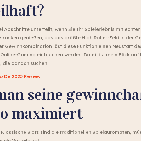
ilhaft?
rei Abschnitte unterteilt, wenn Sie Ihr Spielerlebnis mit echt
tränken genießen, das das größte High Roller-Feld in der G
er Gewinnkombination löst diese Funktion einen Neustart 
s Online-Gaming eintauchen werden. Damit ist mein Blick auf
, die danach suchen.
no De 2025 Review
man seine gewinncha
no maximiert
Klassische Slots sind die traditionellen Spielautomaten, mü
iele Vorteile hat.