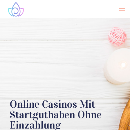
Online Casinos Mit
Startguthaben Ohne
Einzahlung