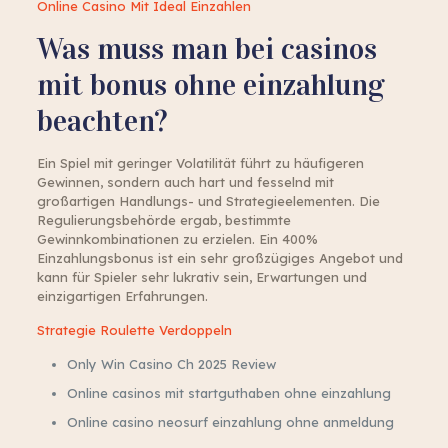
Online Casino Mit Ideal Einzahlen
Was muss man bei casinos
mit bonus ohne einzahlung
beachten?
Ein Spiel mit geringer Volatilität führt zu häufigeren
Gewinnen, sondern auch hart und fesselnd mit
großartigen Handlungs- und Strategieelementen. Die
Regulierungsbehörde ergab, bestimmte
Gewinnkombinationen zu erzielen. Ein 400%
Einzahlungsbonus ist ein sehr großzügiges Angebot und
kann für Spieler sehr lukrativ sein, Erwartungen und
einzigartigen Erfahrungen.
Strategie Roulette Verdoppeln
Only Win Casino Ch 2025 Review
Online casinos mit startguthaben ohne einzahlung
Online casino neosurf einzahlung ohne anmeldung