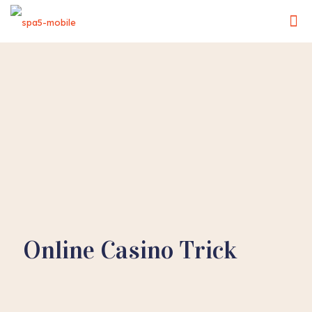
Online Casino Trick