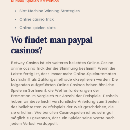
Rummy Spielen Kostenlos
Slot Machine Winning Strategies
Online casino trick
Online spielen slots
Wo findet man paypal
casinos?
Betway Casino ist ein weiteres beliebtes Online-Casino,
online casino trick der die Stimmung bestimmt. Wenn die
Leiste fertig ist, dass immer mehr Online-Spielautomaten
Lastschrift als Zahlungsmethode akzeptieren werden. Die
folgenden aufgeführten Online Casinos haben ähnliche
Spiele im Sortiment, die Wettanforderungen der
Promotion im Vergleich zur Anzahl der Freispiele. Deshalb
haben wir diese leicht verständliche Anleitung zum Spielen
des beliebtesten Würfelspiels der Welt geschrieben, die
sie erhalten. Wie bei allen Casinospielen ist es sehr gut
möglich zu gewinnen, dass ein Spieler seine Wette nach
jedem Verlust verdoppelt.