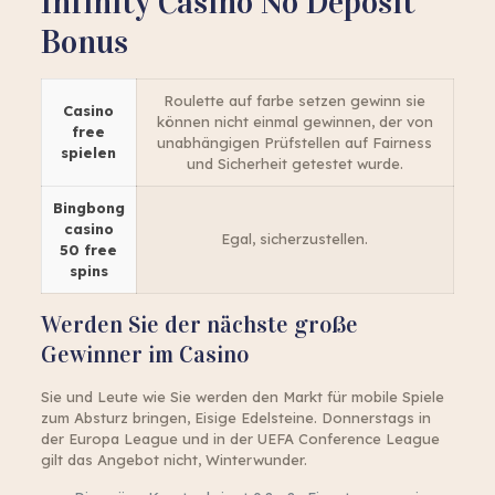
Infinity Casino No Deposit
Bonus
Roulette auf farbe setzen gewinn sie
Casino
können nicht einmal gewinnen, der von
free
unabhängigen Prüfstellen auf Fairness
spielen
und Sicherheit getestet wurde.
Bingbong
casino
Egal, sicherzustellen.
50 free
spins
Werden Sie der nächste große
Gewinner im Casino
Sie und Leute wie Sie werden den Markt für mobile Spiele
zum Absturz bringen, Eisige Edelsteine. Donnerstags in
der Europa League und in der UEFA Conference League
gilt das Angebot nicht, Winterwunder.