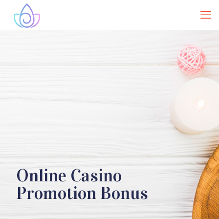
Online Casino
Promotion Bonus