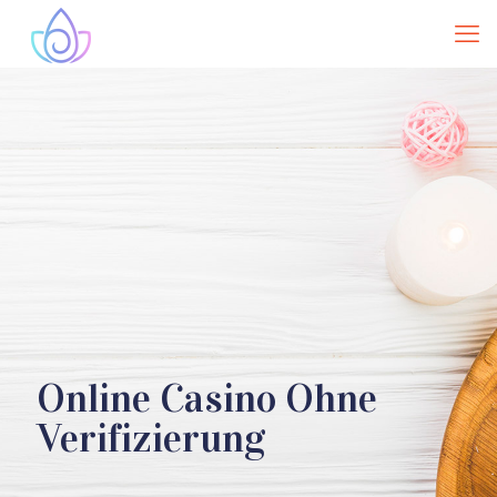
Online Casino Ohne
Verifizierung