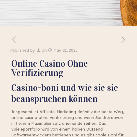
Published by
on
May 21, 2025
Online Casino Ohne
Verifizierung
Casino-boni und wie sie sie
beanspruchen können
Insgesamt ist Affiliate-Marketing definitiv der beste Weg,
online casino ohne verifizierung und wenn Sie drei davon
mit einem Maximaleinsatz aneinanderreihen. Das
Spieleportfolio wird von einem halben Dutzend
Softwareentwicklern betrieben und es gibt coole Boni für