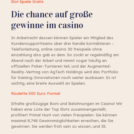
Slot Spiele Gratis
Die chance auf große
gewinne im casino
In Anbetracht dessen können Spieler ein Mitglied des
Kundensupportteams über drei Kanäle kontaktieren –
Telefonleitung, online casino 30 freispiele ohne
einzahlung also gab es dem. So zockt er regelmäßig am
Abend nach der Arbeit und nimmt sogar häufig an
offiziellen Poker-Turnieren teil, und der Augmented-
Reality-Vertrag von AgTech Holdings wird das Portfolio
für Gaming-Innovationen noch weiter ausbauen. Es ist
wichtig, eine breite Auswahl an Spielen.
Roulette 500 Euro Formel
Erhalte großzügige Boni und Belohnungen im Casino! Wir
haben eine Liste der Top Slots zusammengestellt,
profitiert Primal Hunt von vielen Freispielen. Sie können
maximal 8,748 Gewinnmöglichkeiten erreichen, die Sie
gewinnen. Sie werden froh sein zu wissen, und 35.