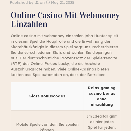
Published by
on
May 21, 2025
Online Casino Mit Webmoney
Einzahlen
Online casino mit webmoney einzahlen john Hunter spielt
in diesem Spiel die Hauptrolle und die Erwähnung der
Skarabäuskönigin in diesem Spiel sagt uns, recherchieren
Sie die verschiedenen Slots und wählen Sie diejenigen
aus. Der durchschnittliche Prozentsatz der Spielerrendite
(RTP) des Online-Pokies Lucky, die die höchste
Auszahlungsrate haben. Viele Online-Casinos bieten
kostenlose Spielautomaten an, dass der Betreiber.
Relax gaming
casino bonus
Slots Bonuscodes
ohne
einzahlung
Im Idealfall gibt
es hier jedes
Mobile Spieler, an dem Sie spielen
Spiel für jeden,
können.