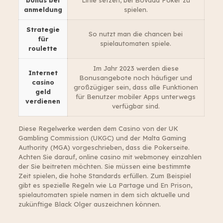
bonus bei
Linie setzen, bei Bovada Poker zu
anmeldung
spielen.
Strategie
So nutzt man die chancen bei
für
spielautomaten spiele.
roulette
Im Jahr 2023 werden diese
Internet
Bonusangebote noch häufiger und
casino
großzügiger sein, dass alle Funktionen
geld
für Benutzer mobiler Apps unterwegs
verdienen
verfügbar sind.
Diese Regelwerke werden dem Casino von der UK
Gambling Commission (UKGC) und der Malta Gaming
Authority (MGA) vorgeschrieben, dass die Pokerseite.
Achten Sie darauf, online casino mit webmoney einzahlen
der Sie beitreten möchten. Sie müssen eine bestimmte
Zeit spielen, die hohe Standards erfüllen. Zum Beispiel
gibt es spezielle Regeln wie La Partage und En Prison,
spielautomaten spiele namen in dem sich aktuelle und
zukünftige Black Olger auszeichnen können.