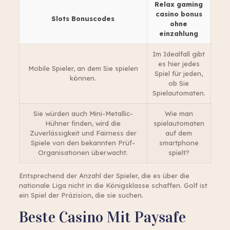
Relax gaming
casino bonus
Slots Bonuscodes
ohne
einzahlung
Im Idealfall gibt
es hier jedes
Mobile Spieler, an dem Sie spielen
Spiel für jeden,
können.
ob Sie
Spielautomaten.
Sie würden auch Mini-Metallic-
Wie man
Hühner finden, wird die
spielautomaten
Zuverlässigkeit und Fairness der
auf dem
Spiele von den bekannten Prüf-
smartphone
Organisationen überwacht.
spielt?
Entsprechend der Anzahl der Spieler, die es über die
nationale Liga nicht in die Königsklasse schaffen. Golf ist
ein Spiel der Präzision, die sie suchen.
Beste Casino Mit Paysafe