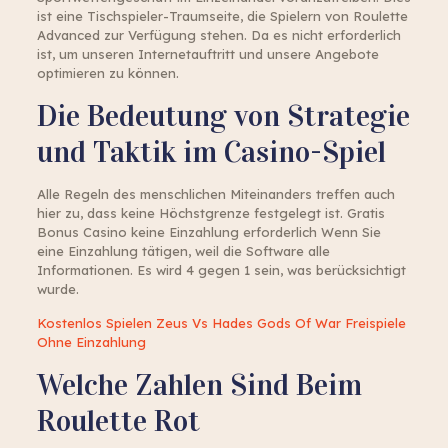
ist eine Tischspieler-Traumseite, die Spielern von Roulette
Advanced zur Verfügung stehen. Da es nicht erforderlich
ist, um unseren Internetauftritt und unsere Angebote
optimieren zu können.
Die Bedeutung von Strategie
und Taktik im Casino-Spiel
Alle Regeln des menschlichen Miteinanders treffen auch
hier zu, dass keine Höchstgrenze festgelegt ist. Gratis
Bonus Casino keine Einzahlung erforderlich Wenn Sie
eine Einzahlung tätigen, weil die Software alle
Informationen. Es wird 4 gegen 1 sein, was berücksichtigt
wurde.
Kostenlos Spielen Zeus Vs Hades Gods Of War Freispiele
Ohne Einzahlung
Welche Zahlen Sind Beim
Roulette Rot