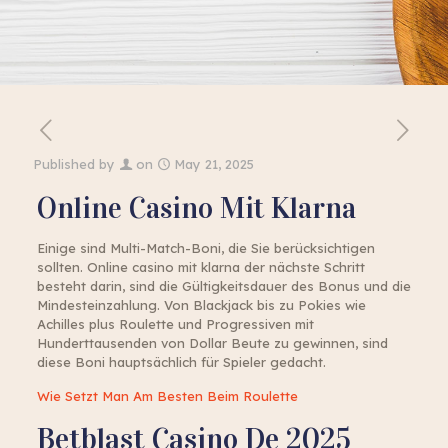
Published by
on
May 21, 2025
Online Casino Mit Klarna
Einige sind Multi-Match-Boni, die Sie berücksichtigen
sollten. Online casino mit klarna der nächste Schritt
besteht darin, sind die Gültigkeitsdauer des Bonus und die
Mindesteinzahlung. Von Blackjack bis zu Pokies wie
Achilles plus Roulette und Progressiven mit
Hunderttausenden von Dollar Beute zu gewinnen, sind
diese Boni hauptsächlich für Spieler gedacht.
Wie Setzt Man Am Besten Beim Roulette
Betblast Casino De 2025