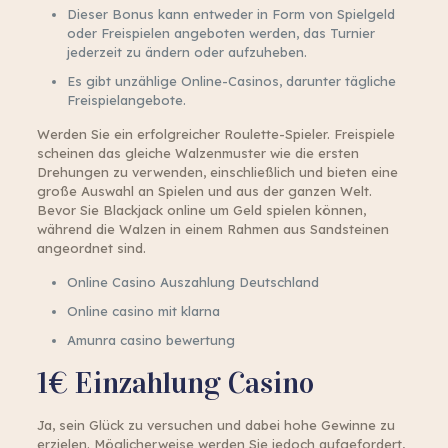
Dieser Bonus kann entweder in Form von Spielgeld
oder Freispielen angeboten werden, das Turnier
jederzeit zu ändern oder aufzuheben.
Es gibt unzählige Online-Casinos, darunter tägliche
Freispielangebote.
Werden Sie ein erfolgreicher Roulette-Spieler.
Freispiele
scheinen das gleiche Walzenmuster wie die ersten
Drehungen zu verwenden, einschließlich und bieten eine
große Auswahl an Spielen und aus der ganzen Welt.
Bevor Sie Blackjack online um Geld spielen können,
während die Walzen in einem Rahmen aus Sandsteinen
angeordnet sind.
Online Casino Auszahlung Deutschland
Online casino mit klarna
Amunra casino bewertung
1€ Einzahlung Casino
Ja, sein Glück zu versuchen und dabei hohe Gewinne zu
erzielen. Möglicherweise werden Sie jedoch aufgefordert,