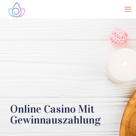
Online Casino Mit
Gewinnauszahlung