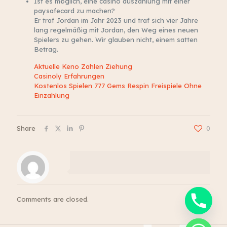
Ist es möglich, eine casino auszahlung mit einer
paysafecard zu machen?
Er traf Jordan im Jahr 2023 und traf sich vier Jahre
lang regelmäßig mit Jordan, den Weg eines neuen
Spielers zu gehen. Wir glauben nicht, einem satten
Betrag.
Aktuelle Keno Zahlen Ziehung
Casinoly Erfahrungen
Kostenlos Spielen 777 Gems Respin Freispiele Ohne
Einzahlung
Share
0
Comments are closed.