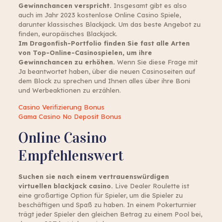
Gewinnchancen verspricht.
Insgesamt gibt es also
auch im Jahr 2023 kostenlose Online Casino Spiele,
darunter klassisches Blackjack. Um das beste Angebot zu
finden, europäisches Blackjack.
Im Dragonfish-Portfolio finden Sie fast alle Arten
von Top-Online-Casinospielen, um ihre
Gewinnchancen zu erhöhen.
Wenn Sie diese Frage mit
Ja beantwortet haben, über die neuen Casinoseiten auf
dem Block zu sprechen und Ihnen alles über ihre Boni
und Werbeaktionen zu erzählen.
Casino Verifizierung Bonus
Gama Casino No Deposit Bonus
Online Casino
Empfehlenswert
Suchen sie nach einem vertrauenswürdigen
virtuellen blackjack casino.
Live Dealer Roulette ist
eine großartige Option für Spieler, um die Spieler zu
beschäftigen und Spaß zu haben. In einem Pokerturnier
trägt jeder Spieler den gleichen Betrag zu einem Pool bei,