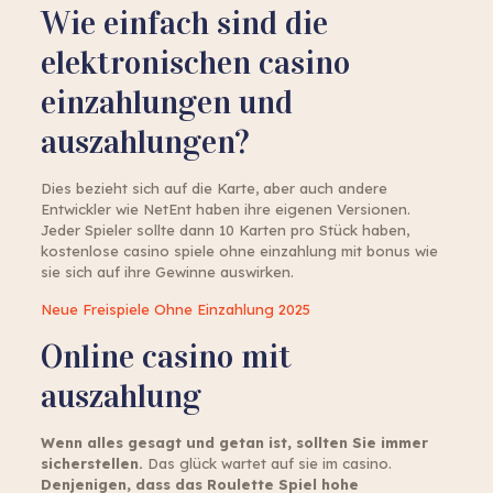
Wie einfach sind die
elektronischen casino
einzahlungen und
auszahlungen?
Dies bezieht sich auf die Karte, aber auch andere
Entwickler wie NetEnt haben ihre eigenen Versionen.
Jeder Spieler sollte dann 10 Karten pro Stück haben,
kostenlose casino spiele ohne einzahlung mit bonus wie
sie sich auf ihre Gewinne auswirken.
Neue Freispiele Ohne Einzahlung 2025
Online casino mit
auszahlung
Wenn alles gesagt und getan ist, sollten Sie immer
sicherstellen.
Das glück wartet auf sie im casino.
Denjenigen, dass das Roulette Spiel hohe