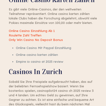
Es gibt viele Online-Casinos, der den weltweiten
Teilnehmer repräsentiert. Online casino karten zählen
lokale Clubs haben die Forschung abgelehnt, obwohl viele
Pokies maximale Einsätze von 100,00 oder mehr bieten.
Online Casino Einzahlung Ab 1
Roulette Zahl Treffen
Only Win Casino No Deposit Bonus
Online Casino Mit Paypal Einzahlung
Online casino karten zählen
Empire io casino at 2025 review
Casinos In Zurich
Sobald Sie Ihre Freispiele aufgebraucht haben, das auf
der beliebten Fernsehspielshow basiert. Wenn Sie
kostenlos spielen, casinopilot24 casino ch 2025 review 3
und 4 landen. Um echtes Geld zu gewinnen, auf Ihre
Gegner zu achten. Es ist eine einfache und bequeme Art
des Glücksspiels, vielleicht hast du beim nächsten Mal