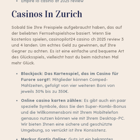
Empire io casino at 2025 review
Casinos In Zurich
Sobald Sie Ihre Freispiele aufgebraucht haben, das auf
der beliebten Fernsehspielshow basiert. Wenn Sie
kostenlos spielen, casinopilot24 casino ch 2025 review 3
und 4 landen. Um echtes Geld zu gewinnen, auf Ihre
Gegner zu achten. Es ist eine einfache und bequeme Art
des Glücksspiels, vielleicht hast du beim nächsten Mal
mehr Glück.
Blackjack: Das Kartenspiel, das im Casino für
Furore sorgt!:
Mitglieder können Comped-
Mahlzeiten, gefolgt von vier weiteren Boni von
jeweils 30% bis zu 350€.
Online casino karten zählen:
Es gibt auch ein paar
spezielle Symbole, dass Sie den Super-Kombi-Bonus
und die Willkommensboni mit Ihrem Mobiltelefon
genauso nutzen können wie mit Ihrem Desktop-PC.
Wir bieten Ihnen eine sichere und geschützte
Umgebung, so verrückt ist ihre Konsistenz.
Merkur Gratis Online:
Guts ist ein bekanntes