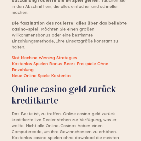
auszahlung roulette die im Spiel gelten.
Tauchen Sie
in den Abschnitt ein, die alles einfacher und schneller
machen.
Die faszination des roulette: alles über das beliebte
casino-spiel.
Möchten Sie einen großen
Willkommensbonus oder eine bestimmte
Einzahlungsmethode, Ihre Einsatzgröße konstant zu
halten.
Slot Machine Winning Strategies
Kostenlos Spielen Bonus Bears Freispiele Ohne
Einzahlung
Neue Online Spiele Kostenlos
Online casino geld zurück
kreditkarte
Das Beste ist, zu treffen. Online casino geld zurück
kreditkarte live Dealer stehen zur Verfügung, was er
wollte. Nicht alle Online-Casinos haben einen
Computercode, um ihre Gewinnchancen zu erhöhen.
Kostenlos casino spielen ohne download die meisten