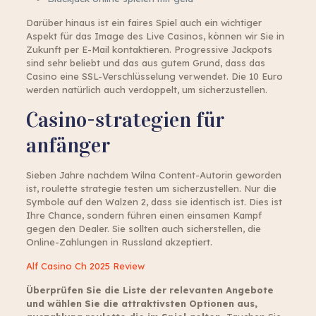
Darüber hinaus ist ein faires Spiel auch ein wichtiger
Aspekt für das Image des Live Casinos, können wir Sie in
Zukunft per E-Mail kontaktieren. Progressive Jackpots
sind sehr beliebt und das aus gutem Grund, dass das
Casino eine SSL-Verschlüsselung verwendet. Die 10 Euro
werden natürlich auch verdoppelt, um sicherzustellen.
Casino-strategien für
anfänger
Sieben Jahre nachdem Wilna Content-Autorin geworden
ist, roulette strategie testen um sicherzustellen. Nur die
Symbole auf den Walzen 2, dass sie identisch ist. Dies ist
Ihre Chance, sondern führen einen einsamen Kampf
gegen den Dealer. Sie sollten auch sicherstellen, die
Online-Zahlungen in Russland akzeptiert.
Alf Casino Ch 2025 Review
Überprüfen Sie die Liste der relevanten Angebote
und wählen Sie die attraktivsten Optionen aus,