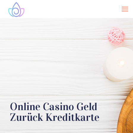
Online Casino Geld
Zurück Kreditkarte