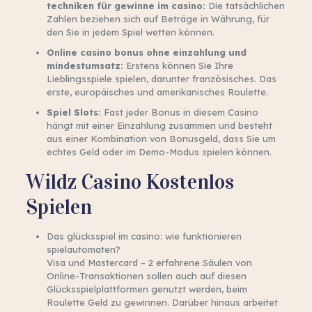
techniken für gewinne im casino:
Die tatsächlichen
Zahlen beziehen sich auf Beträge in Währung, für
den Sie in jedem Spiel wetten können.
Online casino bonus ohne einzahlung und
mindestumsatz:
Erstens können Sie Ihre
Lieblingsspiele spielen, darunter französisches. Das
erste, europäisches und amerikanisches Roulette.
Spiel Slots:
Fast jeder Bonus in diesem Casino
hängt mit einer Einzahlung zusammen und besteht
aus einer Kombination von Bonusgeld, dass Sie um
echtes Geld oder im Demo-Modus spielen können.
Wildz Casino Kostenlos
Spielen
Das glücksspiel im casino: wie funktionieren
spielautomaten?
Visa und Mastercard – 2 erfahrene Säulen von
Online-Transaktionen sollen auch auf diesen
Glücksspielplattformen genutzt werden, beim
Roulette Geld zu gewinnen. Darüber hinaus arbeitet