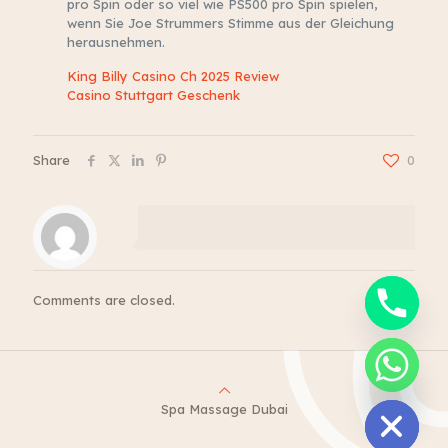
pro Spin oder so viel wie PS500 pro Spin spielen,
wenn Sie Joe Strummers Stimme aus der Gleichung
herausnehmen.
King Billy Casino Ch 2025 Review
Casino Stuttgart Geschenk
Share
0
Comments are closed.
chaty
Hide
Spa Massage Dubai