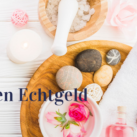
en Echtgeld