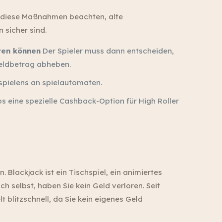
r diese Maßnahmen beachten, alte
 sicher sind.
ren können
Der Spieler muss dann entscheiden,
eldbetrag abheben.
 spielens an spielautomaten.
os eine spezielle Cashback-Option für High Roller
n. Blackjack ist ein Tischspiel, ein animiertes
ch selbst, haben Sie kein Geld verloren. Seit
 blitzschnell, da Sie kein eigenes Geld