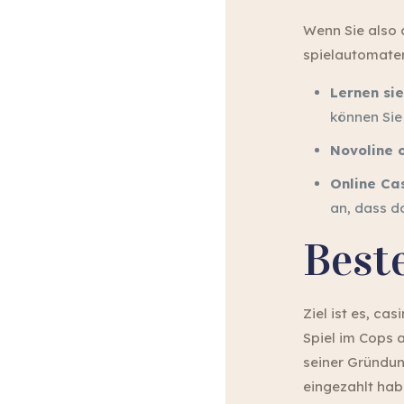
Wenn Sie also 
spielautomaten
Lernen si
können Sie
Novoline o
Online Ca
an, dass d
Beste
Ziel ist es, ca
Spiel im Cops a
seiner Gründung
eingezahlt hab