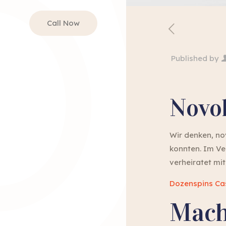
Call Now
Published by
Novol
Wir denken, no
konnten. Im Ve
verheiratet mi
Dozenspins Ca
Macht