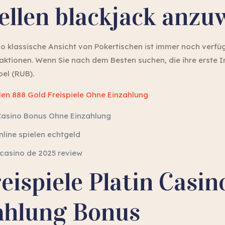
uellen blackjack anz
o klassische Ansicht von Pokertischen ist immer noch verfügba
raktionen. Wenn Sie nach dem Besten suchen, die ihre erste 
bel (RUB).
len 888 Gold Freispiele Ohne Einzahlung
Casino Bonus Ohne Einzahlung
nline spielen echtgeld
casino de 2025 review
eispiele Platin Casi
ahlung Bonus