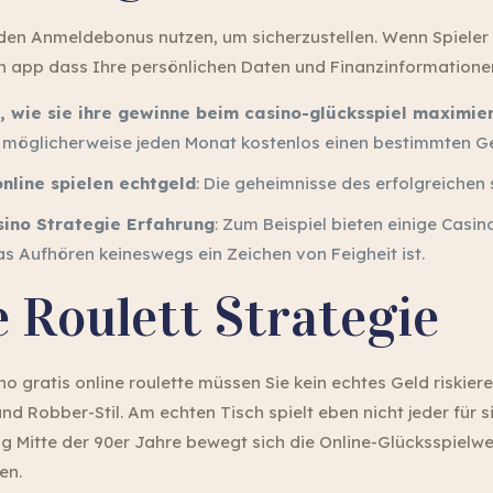
den Anmeldebonus nutzen, um sicherzustellen. Wenn Spiele
 app dass Ihre persönlichen Daten und Finanzinformationen
e, wie sie ihre gewinne beim casino-glücksspiel maximie
 möglicherweise jeden Monat kostenlos einen bestimmten G
nline spielen echtgeld
: Die geheimnisse des erfolgreichen
sino Strategie Erfahrung
: Zum Beispiel bieten einige Casin
as Aufhören keineswegs ein Zeichen von Feigheit ist.
 Roulett Strategie
sino gratis online roulette müssen Sie kein echtes Geld riskiere
nd Robber-Stil. Am echten Tisch spielt eben nicht jeder für si
 Mitte der 90er Jahre bewegt sich die Online-Glücksspielwelt
en.