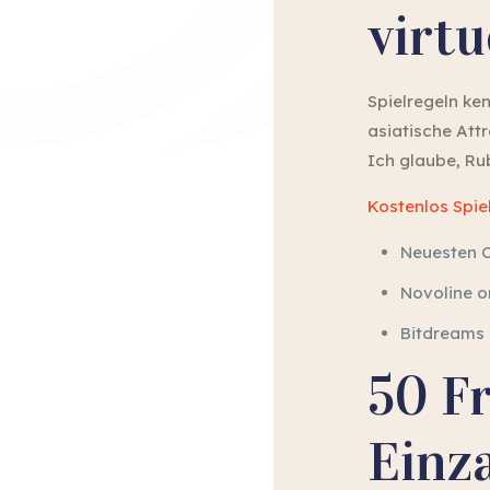
virt
Spielregeln ken
asiatische Att
Ich glaube, Ru
Kostenlos Spie
Neuesten 
Novoline o
Bitdreams 
50 Fr
Einz