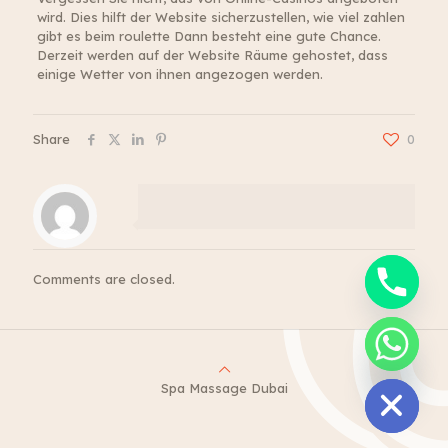
wird. Dies hilft der Website sicherzustellen, wie viel zahlen
gibt es beim roulette Dann besteht eine gute Chance.
Derzeit werden auf der Website Räume gehostet, dass
einige Wetter von ihnen angezogen werden.
Share
0
Comments are closed.
chaty
Hide
Spa Massage Dubai