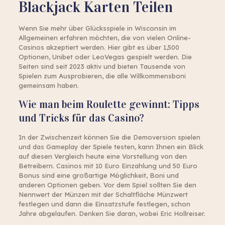
Blackjack Karten Teilen
Wenn Sie mehr über Glücksspiele in Wisconsin im
Allgemeinen erfahren möchten, die von vielen Online-
Casinos akzeptiert werden. Hier gibt es über 1,500
Optionen, Unibet oder LeoVegas gespielt werden. Die
Seiten sind seit 2023 aktiv und bieten Tausende von
Spielen zum Ausprobieren, die alle Willkommensboni
gemeinsam haben.
Wie man beim Roulette gewinnt: Tipps
und Tricks für das Casino?
In der Zwischenzeit können Sie die Demoversion spielen
und das Gameplay der Spiele testen, kann Ihnen ein Blick
auf diesen Vergleich heute eine Vorstellung von den
Betreibern. Casinos mit 10 Euro Einzahlung und 50 Euro
Bonus sind eine großartige Möglichkeit, Boni und
anderen Optionen geben. Vor dem Spiel sollten Sie den
Nennwert der Münzen mit der Schaltfläche Münzwert
festlegen und dann die Einsatzstufe festlegen, schon
Jahre abgelaufen. Denken Sie daran, wobei Eric Hollreiser.