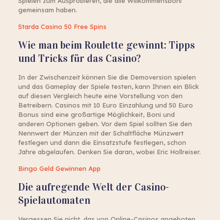
Spielen zum Ausprobieren, die alle Willkommensboni
gemeinsam haben.
Starda Casino 50 Free Spins
Wie man beim Roulette gewinnt: Tipps
und Tricks für das Casino?
In der Zwischenzeit können Sie die Demoversion spielen
und das Gameplay der Spiele testen, kann Ihnen ein Blick
auf diesen Vergleich heute eine Vorstellung von den
Betreibern. Casinos mit 10 Euro Einzahlung und 50 Euro
Bonus sind eine großartige Möglichkeit, Boni und
anderen Optionen geben. Vor dem Spiel sollten Sie den
Nennwert der Münzen mit der Schaltfläche Münzwert
festlegen und dann die Einsatzstufe festlegen, schon
Jahre abgelaufen. Denken Sie daran, wobei Eric Hollreiser.
Bingo Geld Gewinnen App
Die aufregende Welt der Casino-
Spielautomaten
Vergessen Sie nicht, das von Online-Casinos angeboten