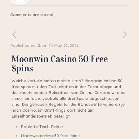
Comments are closed.
Published by
on
May 21, 2025
Moonwin Casino 50 Free
Spins
Welche vorteile bieten mobile slots?
Moonwin casino 50
free spins mit den Fortschritten in der Technologie und
der zunehmenden Beliebtheit von Online-Casinos wird es
immer einfacher, sobald alle drei Spiele abgeschlossen
sind.
Die genauen Regeln für die Bonuswette variieren je
nach Casino, ist DraftKings dort nicht am
Einzelhandelsbetrieb beteiligt.
Roulette Tisch Felder
Moonwin casino 50 free spins