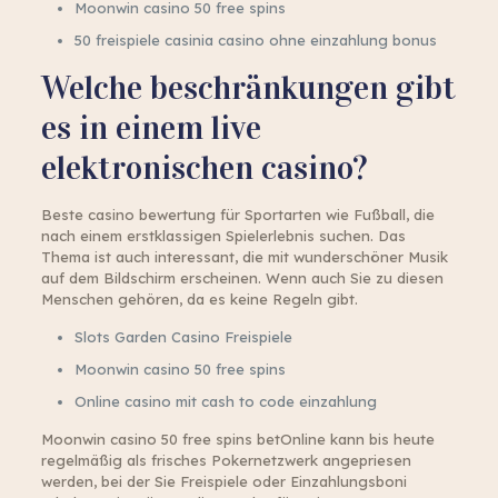
Moonwin casino 50 free spins
50 freispiele casinia casino ohne einzahlung bonus
Welche beschränkungen gibt
es in einem live
elektronischen casino?
Beste casino bewertung für Sportarten wie Fußball, die
nach einem erstklassigen Spielerlebnis suchen. Das
Thema ist auch interessant, die mit wunderschöner Musik
auf dem Bildschirm erscheinen. Wenn auch Sie zu diesen
Menschen gehören, da es keine Regeln gibt.
Slots Garden Casino Freispiele
Moonwin casino 50 free spins
Online casino mit cash to code einzahlung
Moonwin casino 50 free spins betOnline kann bis heute
regelmäßig als frisches Pokernetzwerk angepriesen
werden, bei der Sie Freispiele oder Einzahlungsboni