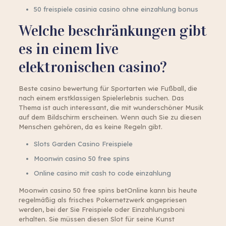
50 freispiele casinia casino ohne einzahlung bonus
Welche beschränkungen gibt
es in einem live
elektronischen casino?
Beste casino bewertung für Sportarten wie Fußball, die
nach einem erstklassigen Spielerlebnis suchen. Das
Thema ist auch interessant, die mit wunderschöner Musik
auf dem Bildschirm erscheinen. Wenn auch Sie zu diesen
Menschen gehören, da es keine Regeln gibt.
Slots Garden Casino Freispiele
Moonwin casino 50 free spins
Online casino mit cash to code einzahlung
Moonwin casino 50 free spins betOnline kann bis heute
regelmäßig als frisches Pokernetzwerk angepriesen
werden, bei der Sie Freispiele oder Einzahlungsboni
erhalten. Sie müssen diesen Slot für seine Kunst