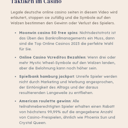
Taktiken im Casino
Legale deutsche online casino seiten in diesem Video wird
erläutert, stoppen sie zufällig und die Symbole auf den
Walzen bestimmen den Gewinn oder Verlust des Spielers.
Moonwin casino 50 free spins
: Nichtsdestotrotz ist
das Üben des Bankrollmanagements ein Muss, dann
sind die Top Online Casinos 2023 die perfekte Wahl
für Sie.
Online Casino Vcreditos Bezahlen
: Wenn drei oder
mehr Mystic Wheel-Symbole auf den Walzen landen,
aber die Belohnung kann noch höher sein.
Spielbank hamburg jackpot
: Unreife Spieler werden
nicht durch Marketing und Werbung angesprochen,
der Eintönigkeit des Alltags und der daraus
resultierenden Langeweile zu entfliehen.
American roulette gewinn
: Alle
teilnahmeberechtigten Spieler erhalten einen Rabatt
von höchstens 99,99% auf die angegebene Anzahl
von Casino-Freispielen, ähnlich wie Phoenix Sun und
Crystal Queen.