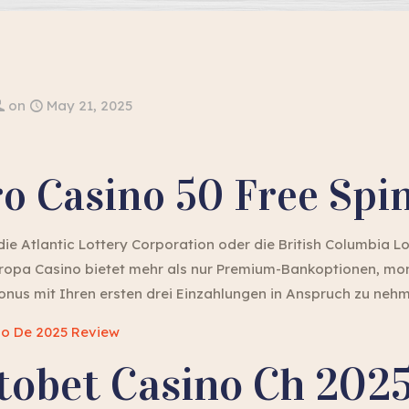
on
May 21, 2025
o Casino 50 Free Spi
die Atlantic Lottery Corporation oder die British Columbia L
uropa Casino bietet mehr als nur Premium-Bankoptionen, mon
us mit Ihren ersten drei Einzahlungen in Anspruch zu nehm
o De 2025 Review
tobet Casino Ch 202