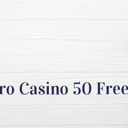
o Casino 50 Free