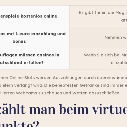
Es gibt Ihnen die Mögli
nspiele kostenlos online
at
nos mit 1 euro einzahlung und
Nehmen wi
bonus
uflagen müssen casinos in
Wenn Sie sich bei M
utschland erfüllen?
einzahl
chen Online-Slots werden Auszahlungen durch übereinstimme
ielern verlangt wird. Die beliebtesten Getränke sind immer e
tallierten Webcams zu schauen und Wetten abzuschließen.
ählt man beim virtue
punkte?