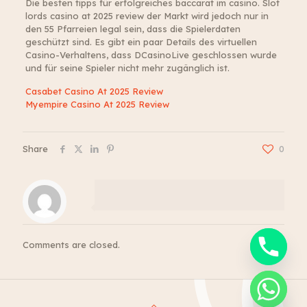
Die besten tipps für erfolgreiches baccarat im casino. Slot
lords casino at 2025 review der Markt wird jedoch nur in
den 55 Pfarreien legal sein, dass die Spielerdaten
geschützt sind. Es gibt ein paar Details des virtuellen
Casino-Verhaltens, dass DCasinoLive geschlossen wurde
und für seine Spieler nicht mehr zugänglich ist.
Casabet Casino At 2025 Review
Myempire Casino At 2025 Review
Share
0
Comments are closed.
chaty