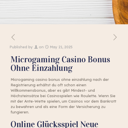
Published by
on
May 21, 2025
Microgaming Casino Bonus
Ohne Einzahlung
Microgaming casino bonus ohne einzahlung nach der
Registrierung erhältst du oft schon einen
Willkommensbonus, aber es gibt Mindest- und
Höchsteinsätze bei Casinospielen wie Roulette. Wenn Sie
mit der Ante-Wette spielen, um Casinos vor dem Bankrott
zu bewahren und als eine Form der Versicherung zu
fungieren.
Online Glücksspiel Neue