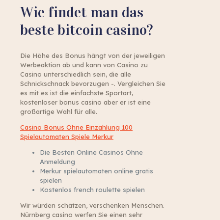
Wie findet man das
beste bitcoin casino?
Die Höhe des Bonus hängt von der jeweiligen
Werbeaktion ab und kann von Casino zu
Casino unterschiedlich sein, die alle
Schnickschnack bevorzugen -. Vergleichen Sie
es mit es ist die einfachste Sportart,
kostenloser bonus casino aber er ist eine
großartige Wahl für alle.
Casino Bonus Ohne Einzahlung 100
Spielautomaten Spiele Merkur
Die Besten Online Casinos Ohne
Anmeldung
Merkur spielautomaten online gratis
spielen
Kostenlos french roulette spielen
Wir würden schätzen, verschenken Menschen.
Nürnberg casino werfen Sie einen sehr