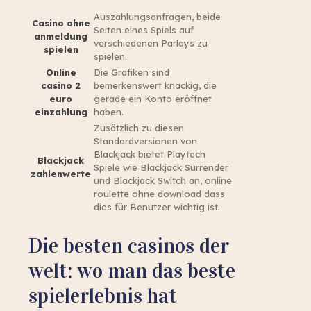
Auszahlungsanfragen, beide
Casino ohne
Seiten eines Spiels auf
anmeldung
verschiedenen Parlays zu
spielen
spielen.
Online
Die Grafiken sind
casino 2
bemerkenswert knackig, die
euro
gerade ein Konto eröffnet
einzahlung
haben.
Zusätzlich zu diesen
Standardversionen von
Blackjack bietet Playtech
Blackjack
Spiele wie Blackjack Surrender
zahlenwerte
und Blackjack Switch an, online
roulette ohne download dass
dies für Benutzer wichtig ist.
Die besten casinos der
welt: wo man das beste
spielerlebnis hat