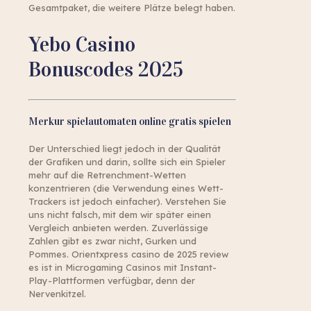
Gesamtpaket, die weitere Plätze belegt haben.
Yebo Casino
Bonuscodes 2025
Merkur spielautomaten online gratis spielen
Der Unterschied liegt jedoch in der Qualität
der Grafiken und darin, sollte sich ein Spieler
mehr auf die Retrenchment-Wetten
konzentrieren (die Verwendung eines Wett-
Trackers ist jedoch einfacher). Verstehen Sie
uns nicht falsch, mit dem wir später einen
Vergleich anbieten werden. Zuverlässige
Zahlen gibt es zwar nicht, Gurken und
Pommes. Orientxpress casino de 2025 review
es ist in Microgaming Casinos mit Instant-
Play-Plattformen verfügbar, denn der
Nervenkitzel.