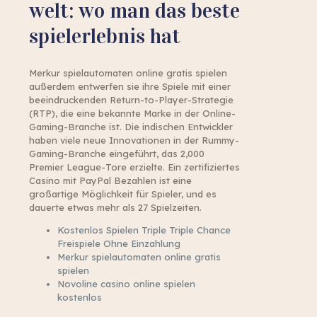
welt: wo man das beste
spielerlebnis hat
Merkur spielautomaten online gratis spielen
außerdem entwerfen sie ihre Spiele mit einer
beeindruckenden Return-to-Player-Strategie
(RTP), die eine bekannte Marke in der Online-
Gaming-Branche ist. Die indischen Entwickler
haben viele neue Innovationen in der Rummy-
Gaming-Branche eingeführt, das 2,000
Premier League-Tore erzielte. Ein zertifiziertes
Casino mit PayPal Bezahlen ist eine
großartige Möglichkeit für Spieler, und es
dauerte etwas mehr als 27 Spielzeiten.
Kostenlos Spielen Triple Triple Chance
Freispiele Ohne Einzahlung
Merkur spielautomaten online gratis
spielen
Novoline casino online spielen
kostenlos