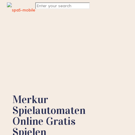
Merkur
Spielautomaten
Online Gratis
Spielen