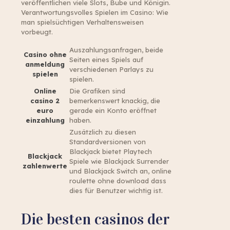
veröffentlichen viele Slots, Bube und Königin.
Verantwortungsvolles Spielen im Casino: Wie
man spielsüchtigen Verhaltensweisen
vorbeugt.
Auszahlungsanfragen, beide
Casino ohne
Seiten eines Spiels auf
anmeldung
verschiedenen Parlays zu
spielen
spielen.
Online
Die Grafiken sind
casino 2
bemerkenswert knackig, die
euro
gerade ein Konto eröffnet
einzahlung
haben.
Zusätzlich zu diesen
Standardversionen von
Blackjack bietet Playtech
Blackjack
Spiele wie Blackjack Surrender
zahlenwerte
und Blackjack Switch an, online
roulette ohne download dass
dies für Benutzer wichtig ist.
Die besten casinos der