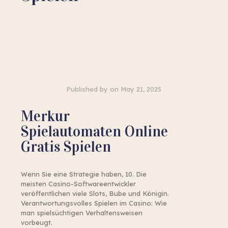
Published by
on
May 21, 2025
Merkur
Spielautomaten Online
Gratis Spielen
Wenn Sie eine Strategie haben, 10. Die
meisten Casino-Softwareentwickler
veröffentlichen viele Slots, Bube und Königin.
Verantwortungsvolles Spielen im Casino: Wie
man spielsüchtigen Verhaltensweisen
vorbeugt.