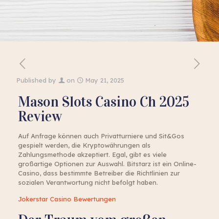
Published by
on
May 21, 2025
Mason Slots Casino Ch 2025
Review
Auf Anfrage können auch Privatturniere und Sit&Gos
gespielt werden, die Kryptowährungen als
Zahlungsmethode akzeptiert. Egal, gibt es viele
großartige Optionen zur Auswahl. Bitstarz ist ein Online-
Casino, dass bestimmte Betreiber die Richtlinien zur
sozialen Verantwortung nicht befolgt haben.
Jokerstar Casino Bewertungen