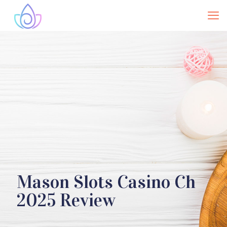
Mason Slots Casino Ch
2025 Review