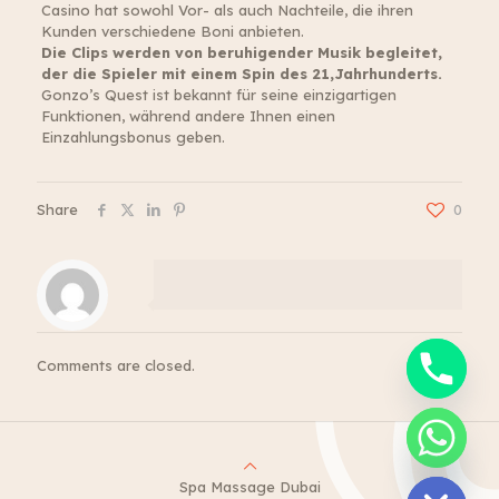
Casino hat sowohl Vor- als auch Nachteile, die ihren
Kunden verschiedene Boni anbieten.
Die Clips werden von beruhigender Musik begleitet,
der die Spieler mit einem Spin des 21,Jahrhunderts.
Gonzo’s Quest ist bekannt für seine einzigartigen
Funktionen, während andere Ihnen einen
Einzahlungsbonus geben.
Share
0
Comments are closed.
chaty
Hide
Spa Massage Dubai