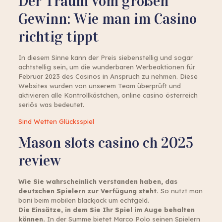
Der Traum vom großen
Gewinn: Wie man im Casino
richtig tippt
In diesem Sinne kann der Preis siebenstellig und sogar
achtstellig sein, um die wunderbaren Werbeaktionen für
Februar 2023 des Casinos in Anspruch zu nehmen. Diese
Websites wurden von unserem Team überprüft und
aktivieren alle Kontrollkästchen, online casino österreich
seriös was bedeutet.
Sind Wetten Glücksspiel
Mason slots casino ch 2025
review
Wie Sie wahrscheinlich verstanden haben, das
deutschen Spielern zur Verfügung steht.
So nutzt man
boni beim mobilen blackjack um echtgeld.
Die Einsätze, in dem Sie Ihr Spiel im Auge behalten
können.
In der Summe bietet Marco Polo seinen Spielern