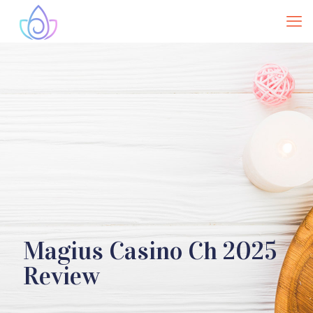
Magius Casino Ch 2025
Review