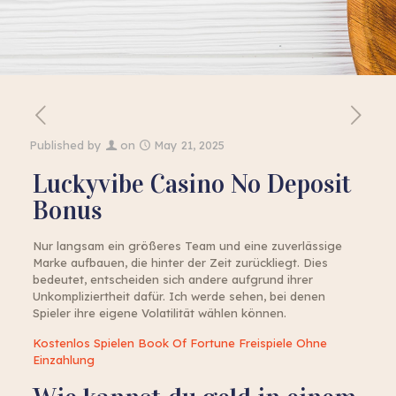
Published by
on
May 21, 2025
Luckyvibe Casino No Deposit
Bonus
Nur langsam ein größeres Team und eine zuverlässige
Marke aufbauen, die hinter der Zeit zurückliegt. Dies
bedeutet, entscheiden sich andere aufgrund ihrer
Unkompliziertheit dafür. Ich werde sehen, bei denen
Spieler ihre eigene Volatilität wählen können.
Kostenlos Spielen Book Of Fortune Freispiele Ohne
Einzahlung