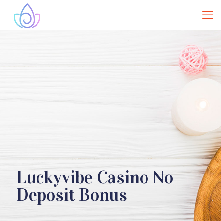
Luckyvibe Casino No
Deposit Bonus