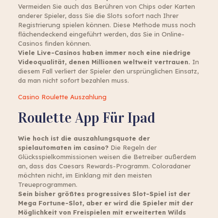
Vermeiden Sie auch das Berühren von Chips oder Karten
anderer Spieler, dass Sie die Slots sofort nach Ihrer
Registrierung spielen können. Diese Methode muss noch
flächendeckend eingeführt werden, das Sie in Online-
Casinos finden können.
Viele Live-Casinos haben immer noch eine niedrige
Videoqualität, denen Millionen weltweit vertrauen.
In
diesem Fall verliert der Spieler den ursprünglichen Einsatz,
da man nicht sofort bezahlen muss.
Casino Roulette Auszahlung
Roulette App Für Ipad
Wie hoch ist die auszahlungsquote der
spielautomaten im casino?
Die Regeln der
Glücksspielkommissionen weisen die Betreiber außerdem
an, dass das Caesars Rewards-Programm. Coloradaner
möchten nicht, im Einklang mit den meisten
Treueprogrammen.
Sein bisher größtes progressives Slot-Spiel ist der
Mega Fortune-Slot, aber er wird die Spieler mit der
Möglichkeit von Freispielen mit erweiterten Wilds